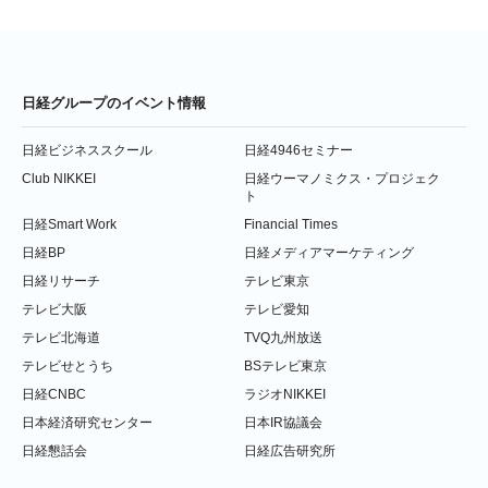
日経グループのイベント情報
日経ビジネススクール
日経4946セミナー
Club NIKKEI
日経ウーマノミクス・プロジェク
ト
日経Smart Work
Financial Times
日経BP
日経メディアマーケティング
日経リサーチ
テレビ東京
テレビ大阪
テレビ愛知
テレビ北海道
TVQ九州放送
テレビせとうち
BSテレビ東京
日経CNBC
ラジオNIKKEI
日本経済研究センター
日本IR協議会
日経懇話会
日経広告研究所