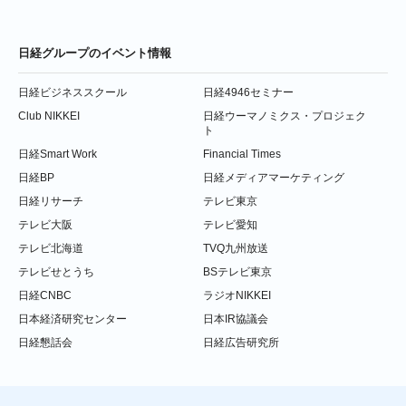
日経グループのイベント情報
日経ビジネススクール
日経4946セミナー
Club NIKKEI
日経ウーマノミクス・プロジェク
ト
日経Smart Work
Financial Times
日経BP
日経メディアマーケティング
日経リサーチ
テレビ東京
テレビ大阪
テレビ愛知
テレビ北海道
TVQ九州放送
テレビせとうち
BSテレビ東京
日経CNBC
ラジオNIKKEI
日本経済研究センター
日本IR協議会
日経懇話会
日経広告研究所