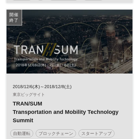
フィンテック
IT
IoT
クラウド
開催
終了
サイバーセキュリティ
デジタル化
サイバー攻撃
情報セキュリティ
国際会議
2018/12/6(木)～2018/12/8(土)
東京ビッグサイト
TRAN/SUM
Transportation and Mobility Technology
Summit
自動運転
ブロックチェーン
スタートアップ