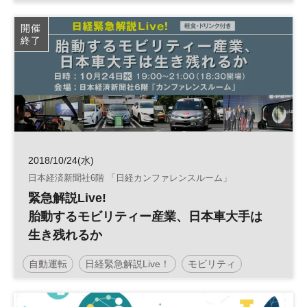
SUMシリーズ
モビリティ
スマートシティ
開催
終了
2018/10/24(水)
日本経済新聞社6階 「日経カンファレンスルーム」
緊急解説Live!
胎動するモビリティー産業、日本車大手は
生き残れるか
自動運転
日経緊急解説Live！
モビリティ
自動車