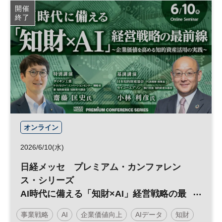
開催
終了
オンライン
2026/6/10(水)
日経メッセ プレミアム・カンファレン
ス・シリーズ
AI時代に備える「知財×AI」経営戦略の最
前線～企業価値を高める知的資産活用の実
事業戦略
AI
企業価値向上
AIデータ
知財
践～