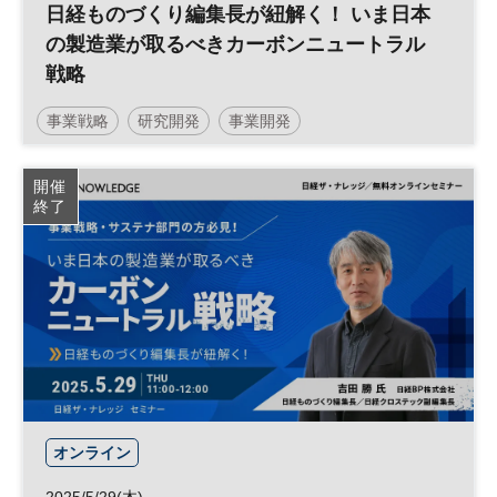
日経ものづくり編集長が紐解く！ いま日本
の製造業が取るべきカーボンニュートラル
戦略
事業戦略
研究開発
事業開発
サーキュラーエコノミー
サステナビリティ
脱炭素
開催
終了
カーボンニュートラル
環境
製造業
参加無料
オンライン