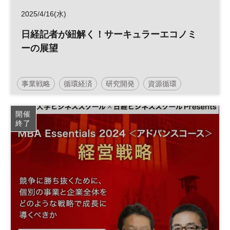
2025/4/16(水)
日経記者が紐解く！サーキュラーエコノミ
ーの展望
事業戦略
循環経済
研究開発
資源循環
事業開発
サーキュラーエコノミー
開催
終了
サステナビリティ
脱炭素
環境
生物多様性
気候変動
参加無料