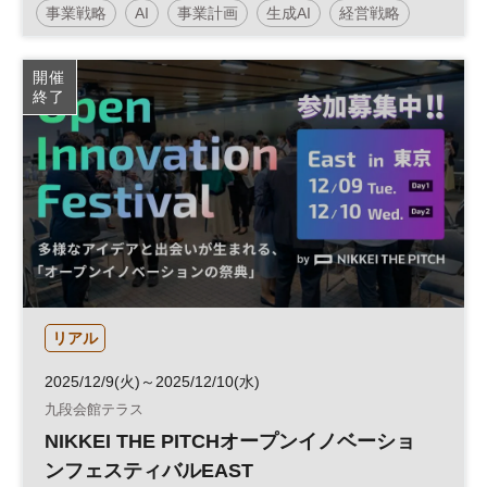
事業戦略
AI
事業計画
生成AI
経営戦略
参加無料
開催
終了
リアル
2025/12/9(火)～2025/12/10(水)
九段会館テラス
NIKKEI THE PITCHオープンイノベーショ
ンフェスティバルEAST