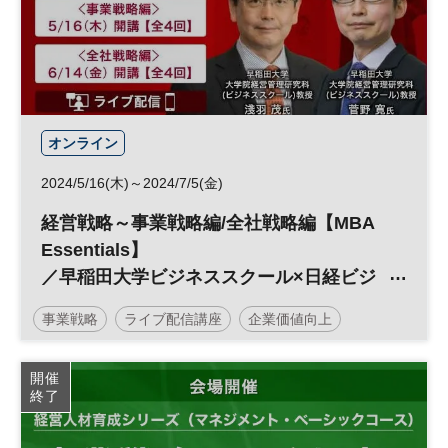
オンライン
2024/5/16(木)～2024/7/5(金)
経営戦略～事業戦略編/全社戦略編【MBA
Essentials】
／早稲田大学ビジネススクール×日経ビジ
ネススクール
事業戦略
ライブ配信講座
企業価値向上
企業価値
早稲田MBA
経営戦略
開催
終了
日経ビジネススクール