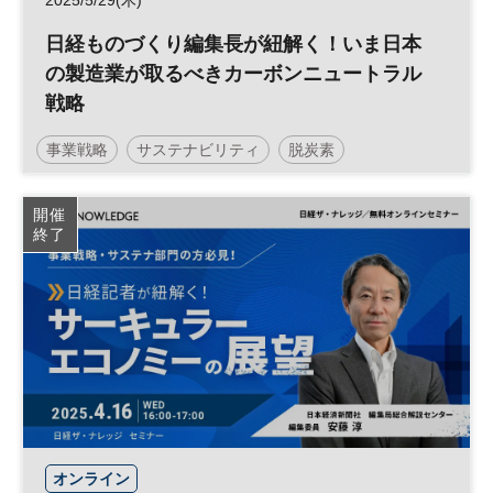
2025/5/29(木)
日経ものづくり編集長が紐解く！いま日本
の製造業が取るべきカーボンニュートラル
戦略
事業戦略
サステナビリティ
脱炭素
カーボンニュートラル
環境
製造業
参加無料
開催
終了
オンライン