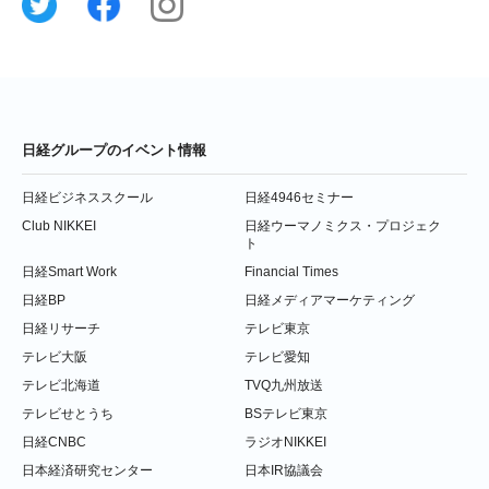
日経グループのイベント情報
日経ビジネススクール
日経4946セミナー
Club NIKKEI
日経ウーマノミクス・プロジェク
ト
日経Smart Work
Financial Times
日経BP
日経メディアマーケティング
日経リサーチ
テレビ東京
テレビ大阪
テレビ愛知
テレビ北海道
TVQ九州放送
テレビせとうち
BSテレビ東京
日経CNBC
ラジオNIKKEI
日本経済研究センター
日本IR協議会