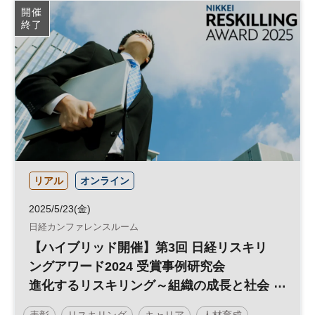
開催
終了
リアル
オンライン
2025/5/23(金)
日経カンファレンスルーム
【ハイブリッド開催】第3回 日経リスキリ
ングアワード2024 受賞事例研究会
進化するリスキリング～組織の成長と社会
課題解決を目指す仕組み～
表彰
リスキリング
キャリア
人材育成