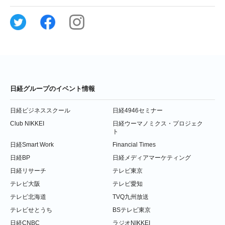
日経グループのイベント情報
日経ビジネススクール
日経4946セミナー
Club NIKKEI
日経ウーマノミクス・プロジェク
ト
日経Smart Work
Financial Times
日経BP
日経メディアマーケティング
日経リサーチ
テレビ東京
テレビ大阪
テレビ愛知
テレビ北海道
TVQ九州放送
テレビせとうち
BSテレビ東京
日経CNBC
ラジオNIKKEI