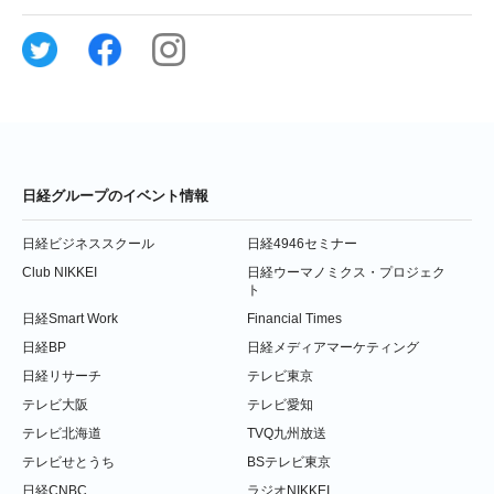
日経グループのイベント情報
日経ビジネススクール
日経4946セミナー
Club NIKKEI
日経ウーマノミクス・プロジェク
ト
日経Smart Work
Financial Times
日経BP
日経メディアマーケティング
日経リサーチ
テレビ東京
テレビ大阪
テレビ愛知
テレビ北海道
TVQ九州放送
テレビせとうち
BSテレビ東京
日経CNBC
ラジオNIKKEI