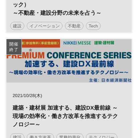
ック）
～不動産・建設分野の未来を占う～
建設
イノベーション
不動産
Tech
開催
終了
2021/10/28(木)
建築・建材展 加速する、建設DX最前線 ～
現場の効率化・働き方改革を推進するテク
ノロジー～
建設
働き方改革
業務効率化
テクノロジー