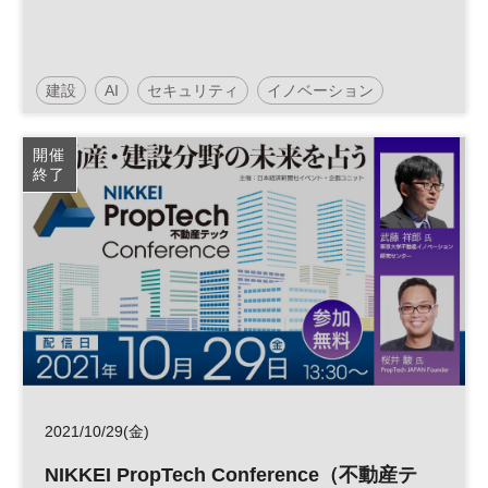
建設
AI
セキュリティ
イノベーション
人工知能
働き方改革
クラウド
HRテック
開催
終了
製造業
DX
2021/10/29(金)
NIKKEI PropTech Conference（不動産テ