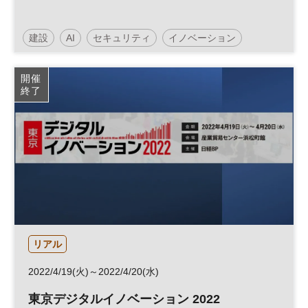
建設
AI
セキュリティ
イノベーション
人工知能
働き方改革
クラウド
HRテック
開催
終了
製造業
デジタル
DX
リアル
2022/4/19(火)～2022/4/20(水)
東京デジタルイノベーション 2022