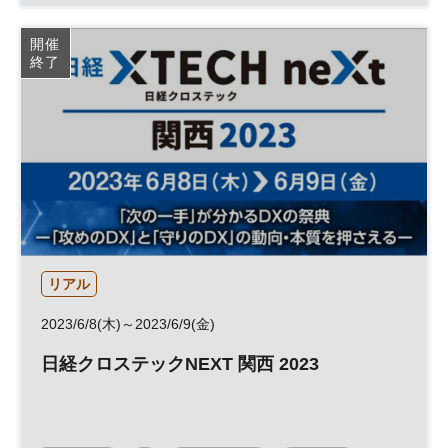
人工知能
働き方改革
クラウド
DX
開催
終了
リアル
2023/6/8(木)～2023/6/9(金)
日経クロステックNEXT 関西 2023