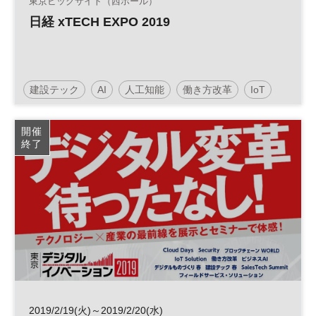
東京ビッグサイト（西ホール）
日経 xTECH EXPO 2019
建設テック
AI
人工知能
働き方改革
IoT
クラウド
ICT
HRテック
FinTech
開催
終了
2019/2/19(火)～2019/2/20(水)