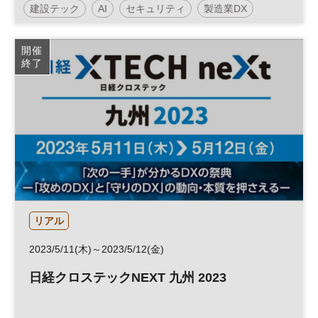
建設テック
AI
セキュリティ
製造業DX
人工知能
働き方改革
クラウド
DX
開催
終了
リアル
2023/5/11(木)～2023/5/12(金)
日経クロステックNEXT 九州 2023