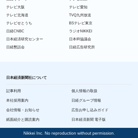
テレビ大阪
テレビ愛知
テレビ北海道
TVQ九州放送
テレビせとうち
BSテレビ東京
日経CNBC
ラジオNIKKEI
日本経済研究センター
日本IR協議会
日経懇話会
日経広告研究所
日本経済新聞社について
記事利用
個人情報の取扱
本社採用案内
日経グループ情報
会社情報・お知らせ
広告お申し込みガイド
紙面紹介と購読案内
日本経済新聞 電子版
Nikkei Inc. No reproduction without permission.