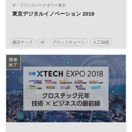
ザ・プリンスパークタワー東京
東京デジタルイノベーション 2019
建設テック
AI
ブロックチェーン
人工知能
働き方改革
IoT
クラウド
開催
終了