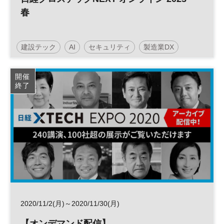
春
建設テック
AI
セキュリティ
製造業DX
人工知能
働き方改革
クラウド
DX
開催
終了
2020/11/2(月)～2020/11/30(月)
【オンデマンド配信】