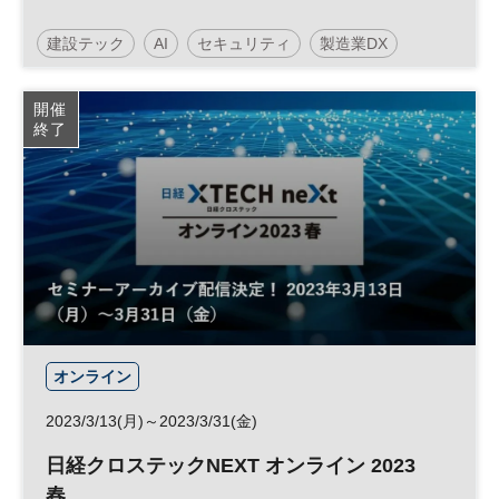
建設テック
AI
セキュリティ
製造業DX
人工知能
働き方改革
クラウド
DX
開催
終了
オンライン
2023/3/13(月)～2023/3/31(金)
日経クロステックNEXT オンライン 2023
春