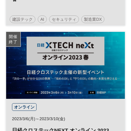
建設テック
AI
セキュリティ
製造業DX
人工知能
働き方改革
クラウド
DX
開催
終了
オンライン
2023/3/6(月)～2023/3/10(金)
日経クロステックNEXT オンライン 2023