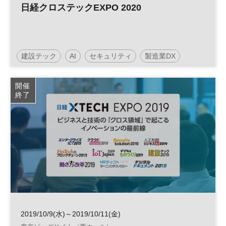
日経クロステックEXPO 2020
建設テック
AI
セキュリティ
製造業DX
ニューノーマル
デジタルトランスフォーメーション
開催
終了
人工知能
働き方改革
IoT
クラウド活用
DX
2019/10/9(水)～2019/10/11(金)