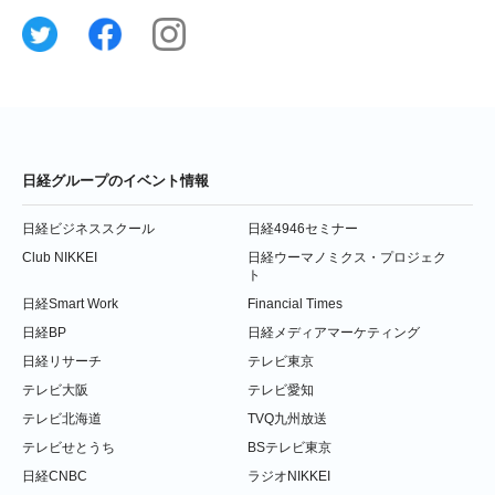
日経グループのイベント情報
日経ビジネススクール
日経4946セミナー
Club NIKKEI
日経ウーマノミクス・プロジェク
ト
日経Smart Work
Financial Times
日経BP
日経メディアマーケティング
日経リサーチ
テレビ東京
テレビ大阪
テレビ愛知
テレビ北海道
TVQ九州放送
テレビせとうち
BSテレビ東京
日経CNBC
ラジオNIKKEI