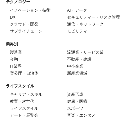
テクノロジー
イノベーション・技術
AI・データ
DX
セキュリティー・リスク管理
クラウド・開発
通信・ネットワーク
サプライチェーン
モビリティ
業界別
製造業
流通業・サービス業
金融
不動産・建設
IT業界
中小企業
官公庁・自治体
新産業領域
ライフスタイル
キャリア・スキル
資産形成
教育・次世代
健康・医療
ライフスタイル
スポーツ
アート・展覧会
音楽・エンタメ