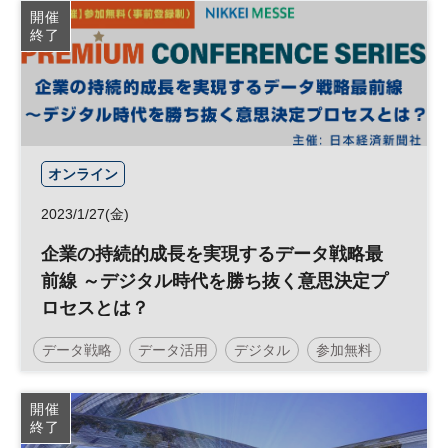
開催
終了
オンライン
2023/1/27(金)
企業の持続的成長を実現するデータ戦略最
前線 ～デジタル時代を勝ち抜く意思決定プ
ロセスとは？
データ戦略
データ活用
デジタル
参加無料
日経メッセプレミアム・カンファレンス・シリーズ
開催
終了
プレミアム・カンファレンス・シリーズ