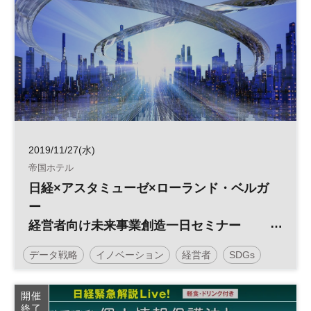
2019/11/27(水)
帝国ホテル
日経×アスタミューゼ×ローランド・ベルガ
ー
経営者向け未来事業創造一日セミナー
データ戦略
イノベーション
経営者
SDGs
有料
データドリブン
開催
終了