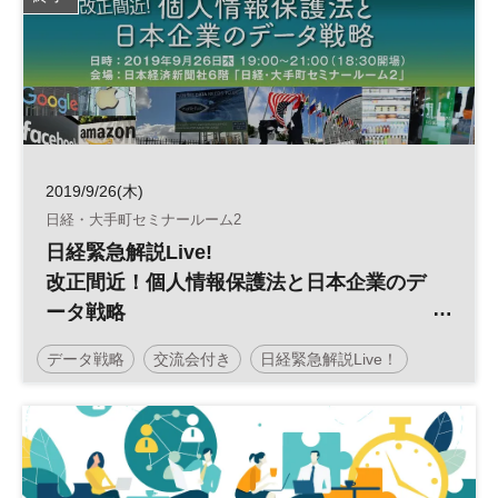
2019/9/26(木)
日経・大手町セミナールーム2
日経緊急解説Live!
改正間近！個人情報保護法と日本企業のデ
ータ戦略
／日経ビジネススクール
データ戦略
交流会付き
日経緊急解説Live！
個人情報
日経ビジネススクール
平日夜開催