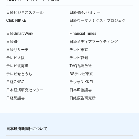
日経ビジネススクール
日経4946セミナー
Club NIKKEI
日経ウーマノミクス・プロジェク
ト
日経Smart Work
Financial Times
日経BP
日経メディアマーケティング
日経リサーチ
テレビ東京
テレビ大阪
テレビ愛知
テレビ北海道
TVQ九州放送
テレビせとうち
BSテレビ東京
日経CNBC
ラジオNIKKEI
日本経済研究センター
日本IR協議会
日経懇話会
日経広告研究所
日本経済新聞社について