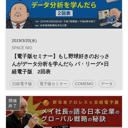
2019/3/20(水)
SPACE NIO
【電子版セミナー】もし野球好きのおっさ
んがデータ分析を学んだら パ・リーグ×日
経電子版 2回表
日経電子版
電子版セミナー
COMEMO
データ
野球
開催
終了