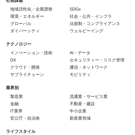
社会課題
地域活性化・企業誘致
SDGs
環境・エネルギー
社会・公共・インフラ
グローバル
法規制・コンプライアンス
ダイバーシティ
ウェルビーイング
テクノロジー
イノベーション・技術
AI・データ
DX
セキュリティー・リスク管理
クラウド・開発
通信・ネットワーク
サプライチェーン
モビリティ
業界別
製造業
流通業・サービス業
金融
不動産・建設
IT業界
中小企業
官公庁・自治体
新産業領域
ライフスタイル