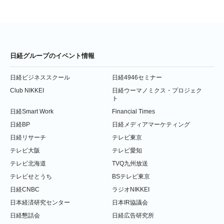
日経グループのイベント情報
日経ビジネススクール
日経4946セミナー
Club NIKKEI
日経ウーマノミクス・プロジェク
ト
日経Smart Work
Financial Times
日経BP
日経メディアマーケティング
日経リサーチ
テレビ東京
テレビ大阪
テレビ愛知
テレビ北海道
TVQ九州放送
テレビせとうち
BSテレビ東京
日経CNBC
ラジオNIKKEI
日本経済研究センター
日本IR協議会
日経懇話会
日経広告研究所