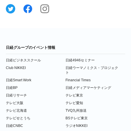
日経グループのイベント情報
日経ビジネススクール
日経4946セミナー
Club NIKKEI
日経ウーマノミクス・プロジェク
ト
日経Smart Work
Financial Times
日経BP
日経メディアマーケティング
日経リサーチ
テレビ東京
テレビ大阪
テレビ愛知
テレビ北海道
TVQ九州放送
テレビせとうち
BSテレビ東京
日経CNBC
ラジオNIKKEI