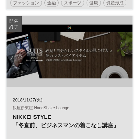
ファッション
金融
スポーツ
健康
資産形成
医療
人生100年
メガバンク
認知症
開催
終了
金融機関
証券会社
参加無料
土日祝開催
2018/11/27(火)
銀座伊東屋 HandShake Lounge
NIKKEI STYLE
「冬直前、ビジネスマンの着こなし講座」