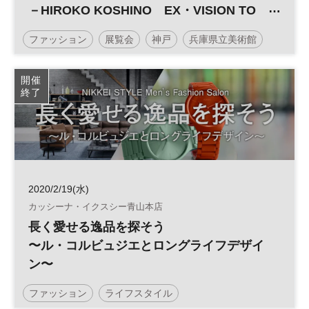
－HIROKO KOSHINO EX・VISION TO
THE FUTURE 未来へ－
ファッション
展覧会
神戸
兵庫県立美術館
開催
終了
2020/2/19(水)
カッシーナ・イクスシー青山本店
長く愛せる逸品を探そう
〜ル・コルビュジエとロングライフデザイ
ン〜
ファッション
ライフスタイル