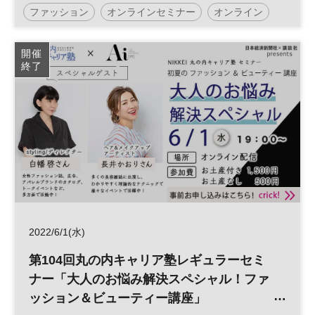
ファッション
オンラインセミナー
オンライン
ポストコロナ
購読者限定
参加無料
平日夜開催
開催
終了
2022/6/1(水)
第104回丸の内キャリア塾レギュラーセミ
ナー「大人のお悩み解決スペシャル！ファ
ッション＆ビューティー講座」