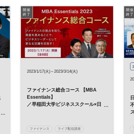
バックオフィス
DX
参加無料
開催
開催
終了
終了
日経メッセプレミアム・カンファレンス・シリー
ズ
プレミアム・カンファレンス・シリーズ
2023/1/17(火)～2023/3/14(火)
2
ファイナンス総合コース 【MBA
Essentials】
戦
／早稲田大学ビジネススクール×日
経ビジネススクール
ファイナンス
ライブ配信講座