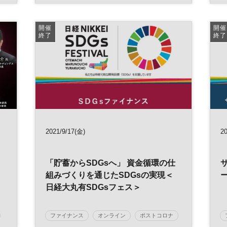
早稲田大学
早稲田MBA
日経ビジネススクール
MBA
開催
開催
終了
終了
2021/9/17(金)
20
「貯蓄からSDGsへ」 資金循環の仕
組みづくりを通じたSDGsの実現＜
日経大丸有SDGsフェス＞
ファイナンス
オンライン
ポストコロナ