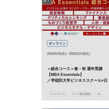
終了
オンライン
2024/5/22(水)～2024/12/10(火)
＜総合コース＞春・秋 通年受講
【MBA Essentials】
／早稲田大学ビジネススクール×日
経ビジネススクール
ファイナンス
ライブ配信講座
AI
事業創造
新規事業開発
早稲田MBA