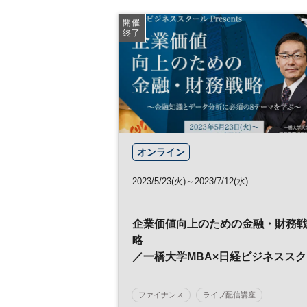
開催
終了
オンライン
2023/5/23(火)～2023/7/12(水)
企業価値向上のための金融・財務
略
／一橋大学MBA×日経ビジネススク
ール
ファイナンス
ライブ配信講座