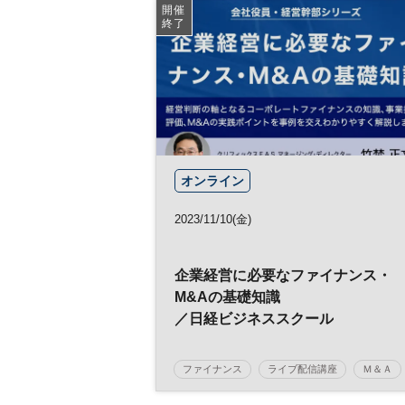
ビジネスモデル
イノベーション
開催
終了
マネジメント
経営戦略
人材戦略
マーケティング
日経ビジネススクール
MBA Essentials
BtoBマーケティング
平日夜開催
オンライン
2023/11/10(金)
企業経営に必要なファイナンス・
M&Aの基礎知識
／日経ビジネススクール
ファイナンス
ライブ配信講座
Ｍ＆Ａ
日経ビジネススクール
企業経営