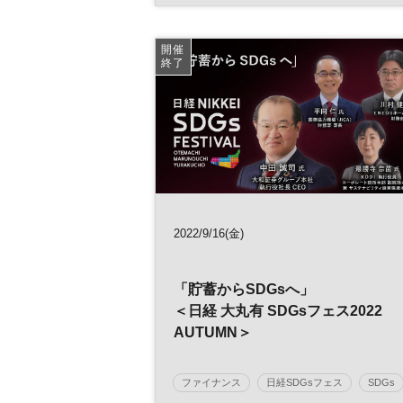
企業価値向上
データ分析
一橋大学
Ｍ＆Ａ
金融
フィンテック
財務
開催
終了
日経ビジネススクール
MBA
2022/9/16(金)
「貯蓄からSDGsへ」
＜日経 大丸有 SDGsフェス2022
AUTUMN＞
ファイナンス
日経SDGsフェス
SDGs