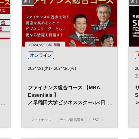
終了
終了
オンライン
2024/2/1(木)～2024/3/5(火)
20
室
ファイナンス総合コース 【MBA
Essentials 】
S
／早稲田大学ビジネススクール×日
経ビジネススクール
ファイナンス
ライブ配信講座
ESG
日経ビジネススクール