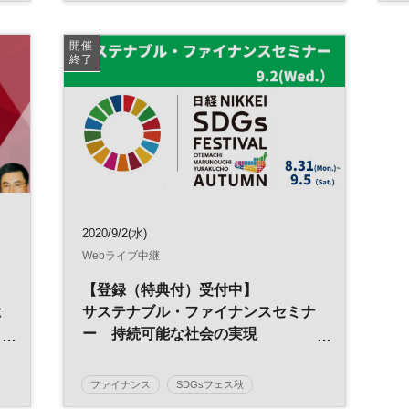
日経SDGsフェス
SDGs
開催
終了
2020/9/2(水)
Webライブ中継
【登録（特典付）受付中】
総
サステナブル・ファイナンスセミナ
ー 持続可能な社会の実現
＜日経大丸有SDGsフェス＞
ファイナンス
SDGsフェス秋