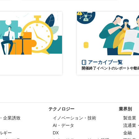
ル
サステナブル
アーカイブ一覧
開催終了イベントのレポートや動
テクノロジー
業界別
・企業誘致
イノベーション・技術
製造業
AI・データ
流通業
ルギー
DX
金融