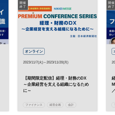
開催
開催
終了
終了
オンライン
2023/11/7(火)～2023/11/20(月)
20
【期間限定配信】経理・財務のDX
～企業経営を支える組織になるため
に～
ファイナンス
経営企画
会計
業務効率化
生産性向上
経理
財務