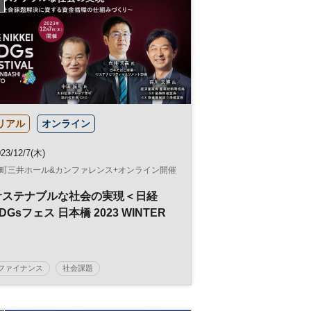
リアル
オンライン
23/12/7(木)
町三井ホール&カンファレンス+オンライン開催
サステナブルな社会の実現＜日経
DGsフェス 日本橋 2023 WINTER
＞
ファイナンス
社会課題
サステナビリティ
日経SDGsフェス