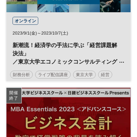
オンライン
2023/9/1(金)～2023/10/7(土)
新潮流！経済学の手法に学ぶ「経営課題解
決法」
／東京大学エコノミックコンサルティング
株式会社×日経ビジネススクール
財務分析
ライブ配信講座
東京大学
経営
経営戦略
顧客管理
マーケティング
開催
終了
日経ビジネススクール
DX