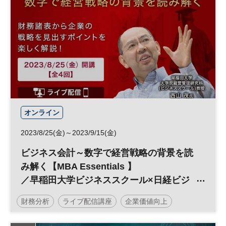
オンライン
2023/8/25(金)～2023/9/15(金)
ビジネス会計～数字で経営戦略の背景を読
み解く【MBA Essentials 】
／早稲田大学ビジネススクール×日経ビジ
ネススクール
財務分析
ライブ配信講座
企業価値向上
企業価値
早稲田大学
経営戦略