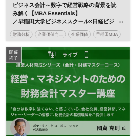
ビジネス会計～数字で経営戦略の背景を読
み解く【MBA Essentials】
／早稲田大学ビジネススクール×日経ビジ
ネススクール
財務分析
企業価値向上
企業価値
早稲田MBA
早稲田大学ビジネススクール
経営
会計
開催
終了
グローバル
日経ビジネススクール
平日夜開催