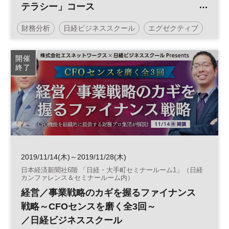
テラシー」コース
／日経ビジネススクール
財務分析
日経ビジネススクール
エグゼクティブ
開催
終了
2019/11/14(木)～2019/11/28(木)
日本経済新聞社6階 「日経・大手町セミナールーム1」（日経
カンファレンス＆セミナールーム内）
経営／事業戦略のカギを握るファイナンス
戦略～CFOセンスを磨く全3回～
／日経ビジネススクール