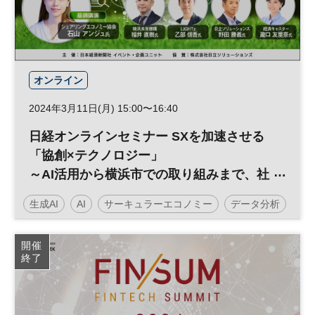
オンライン
2024年3月11日(月) 15:00〜16:40
日経オンラインセミナー SXを加速させる
「協創×テクノロジー」
～AI活用から横浜市での取り組みまで、社
会実装のヒントがここに～
生成AI
AI
サーキュラーエコノミー
データ分析
SX
グリーントランスフォーメーション
持続可能性
開催
終了
社会課題
GX
サステナビリティ
サステナブル
投資
ESG
経営戦略
企業活動