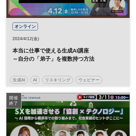
オンライン
2024/4/12(金)
本当に仕事で使える生成AI講座
～自分の「弟子」を複数持つ方法
生成AI
AI
リスキリング
ウェビナー
人工知能
スキルアップ
キャリア
DX
開催
終了
参加無料