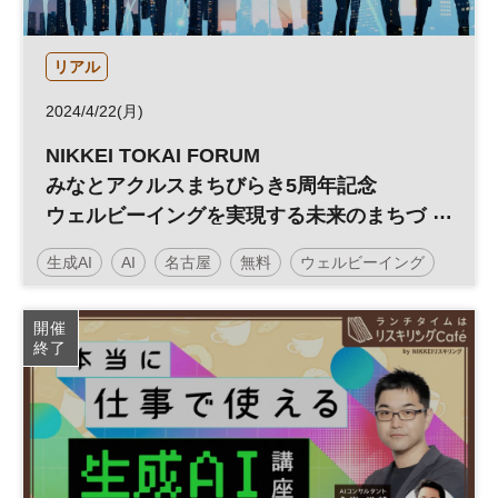
リアル
2024/4/22(月)
NIKKEI TOKAI FORUM
みなとアクルスまちびらき5周年記念
ウェルビーイングを実現する未来のまちづ
くり
生成AI
AI
名古屋
無料
ウェルビーイング
地方創生
スマートシティ
開催
終了