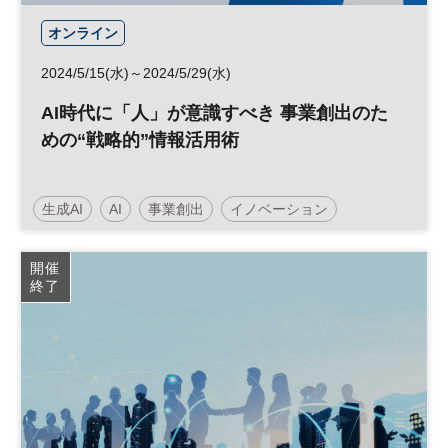
オンライン
2024/5/15(水)～2024/5/29(水)
AI時代に「人」が意識すべき 事業創出のた
めの“戦略的”情報活用術
生成AI
AI
事業創出
イノベーション
新規事業
参加無料
開催
終了