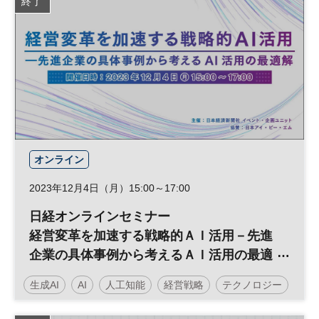
終了
フードテック
展示会
オンライン
2023年12月4日（月）15:00～17:00
日経オンラインセミナー
経営変革を加速する戦略的ＡＩ活用－先進
企業の具体事例から考えるＡＩ活用の最適
解
生成AI
AI
人工知能
経営戦略
テクノロジー
日経オンラインセミナー