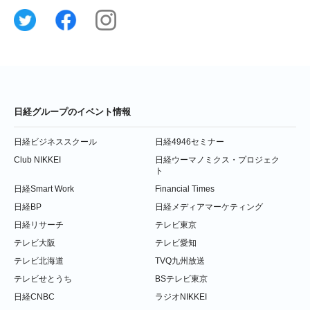
日経グループのイベント情報
日経ビジネススクール
日経4946セミナー
Club NIKKEI
日経ウーマノミクス・プロジェク
ト
日経Smart Work
Financial Times
日経BP
日経メディアマーケティング
日経リサーチ
テレビ東京
テレビ大阪
テレビ愛知
テレビ北海道
TVQ九州放送
テレビせとうち
BSテレビ東京
日経CNBC
ラジオNIKKEI