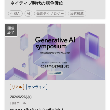
ネイティブ時代の競争優位
生成AI
AI
先進テクノロジー
経営戦略
日経オンラインセミナー
開催
終了
リアル
オンライン
2024/6/26(水)
日経ホール