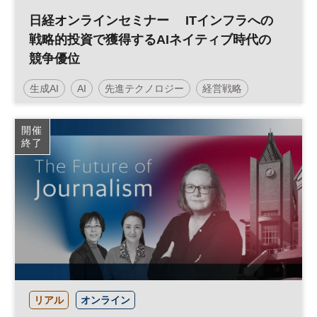
日経オンラインセミナー ITインフラへの
戦略的投資で獲得するAIネイティブ時代の
競争優位
生成AI
AI
先進テクノロジー
経営戦略
日経オンラインセミナー
開催
終了
リアル
オンライン