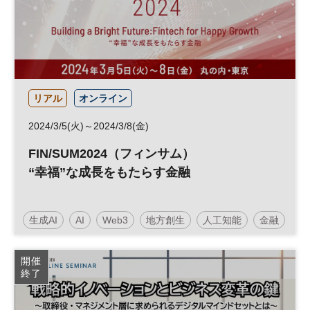
日経オンラインセミナー
リアル
オンライン
2024/3/5(火)～2024/3/8(金)
FIN/SUM2024（フィンサム）
“幸福”な成長をもたらす金融
生成AI
AI
Web3
地方創生
人工知能
金融
フィンテック
ESG
スタートアップ
開催
終了
キャッシュレス
SUMシリーズ