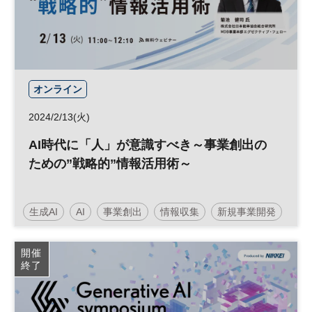
オンライン
2024/2/13(火)
AI時代に「人」が意識すべき～事業創出の
ための”戦略的”情報活用術～
生成AI
AI
事業創出
情報収集
新規事業開発
日経MM情報活用セミナー
イノベーション
開催
終了
人工知能
新規事業