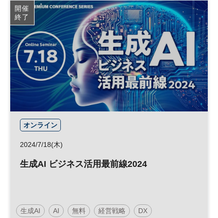
開催
終了
オンライン
2024/7/18(木)
生成AI ビジネス活用最前線2024
生成AI
AI
無料
経営戦略
DX