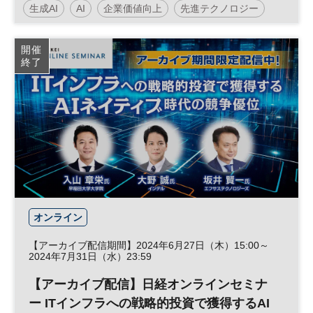
生成AI
AI
企業価値向上
先進テクノロジー
な成長～
日経デジタルフォーラム
企業価値
経営戦略
開催
終了
SDGs
DX
オンライン
【アーカイブ配信期間】2024年6月27日（木）15:00～
2024年7月31日（水）23:59
【アーカイブ配信】日経オンラインセミナ
ー ITインフラへの戦略的投資で獲得するAI