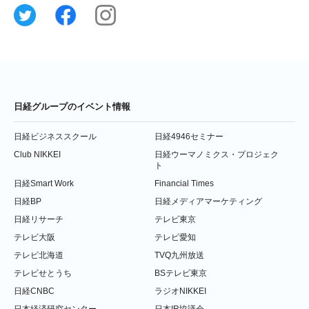
日経グループのイベント情報
日経ビジネススクール
日経4946セミナー
Club NIKKEI
日経ウーマノミクス・プロジェク
ト
日経Smart Work
Financial Times
日経BP
日経メディアマーケティング
日経リサーチ
テレビ東京
テレビ大阪
テレビ愛知
テレビ北海道
TVQ九州放送
テレビせとうち
BSテレビ東京
日経CNBC
ラジオNIKKEI