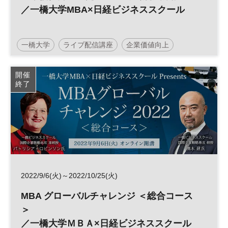
／一橋大学MBA×日経ビジネススクール
一橋大学
ライブ配信講座
企業価値向上
データ分析
Ｍ＆Ａ
ファイナンス
金融
開催
終了
フィンテック
財務
日経ビジネススクール
MBA
2022/9/6(火)～2022/10/25(火)
MBA グローバルチャレンジ ＜総合コース
＞
／一橋大学ＭＢＡ×日経ビジネススクール