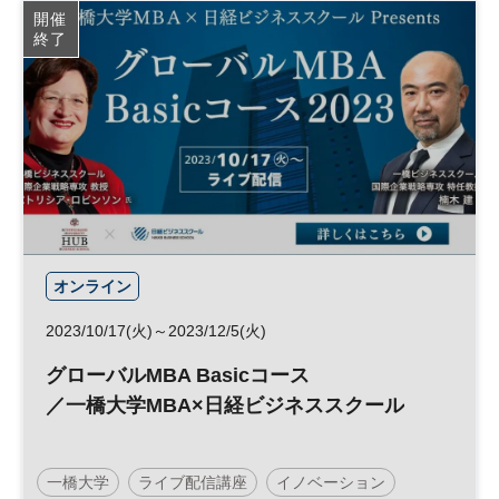
開催
終了
オンライン
2023/10/17(火)～2023/12/5(火)
グローバルMBA Basicコース
／一橋大学MBA×日経ビジネススクール
一橋大学
ライブ配信講座
イノベーション