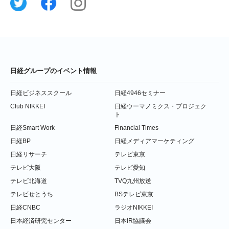
日経グループのイベント情報
日経ビジネススクール
日経4946セミナー
Club NIKKEI
日経ウーマノミクス・プロジェク
ト
日経Smart Work
Financial Times
日経BP
日経メディアマーケティング
日経リサーチ
テレビ東京
テレビ大阪
テレビ愛知
テレビ北海道
TVQ九州放送
テレビせとうち
BSテレビ東京
日経CNBC
ラジオNIKKEI
日本経済研究センター
日本IR協議会