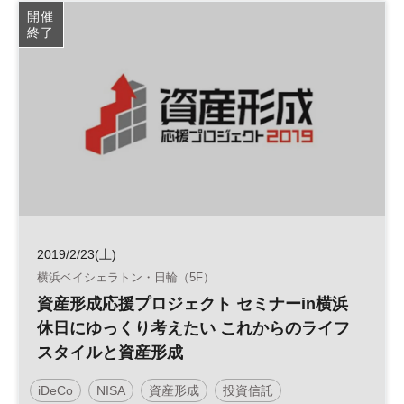
株式投資
マネー
資産形成
人生100年
開催
終了
参加無料
平日夜開催
2019/2/23(土)
横浜ベイシェラトン・日輪（5F）
資産形成応援プロジェクト セミナーin横浜
休日にゆっくり考えたい これからのライフ
スタイルと資産形成
iDeCo
NISA
資産形成
投資信託