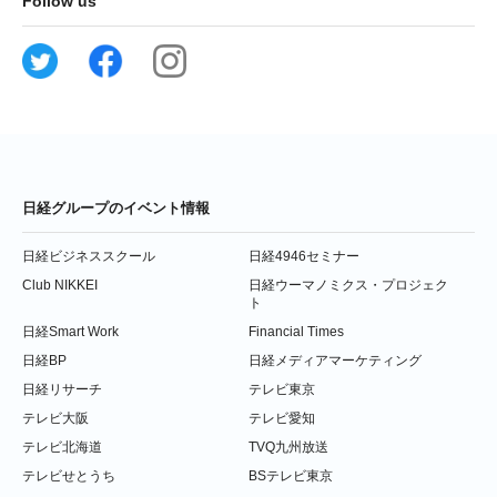
Follow us
日経グループのイベント情報
日経ビジネススクール
日経4946セミナー
Club NIKKEI
日経ウーマノミクス・プロジェク
ト
日経Smart Work
Financial Times
日経BP
日経メディアマーケティング
日経リサーチ
テレビ東京
テレビ大阪
テレビ愛知
テレビ北海道
TVQ九州放送
テレビせとうち
BSテレビ東京