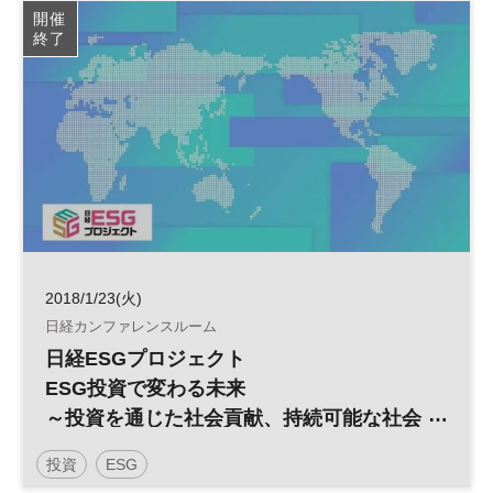
開催
終了
2018/1/23(火)
日経カンファレンスルーム
日経ESGプロジェクト
ESG投資で変わる未来
～投資を通じた社会貢献、持続可能な社会
の実現へ～
投資
ESG