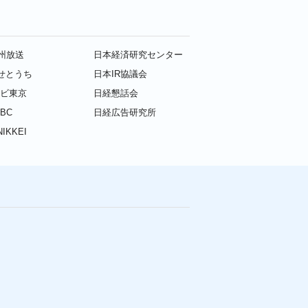
九州放送
日本経済研究センター
せとうち
日本IR協議会
レビ東京
日経懇話会
BC
日経広告研究所
IKKEI