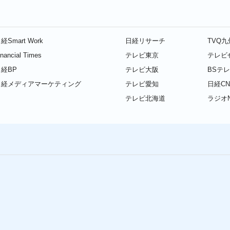
経Smart Work
日経リサーチ
TVQ
inancial Times
テレビ東京
テレビ
経BP
テレビ大阪
BSテ
日経メディアマーケティング
テレビ愛知
日経CN
テレビ北海道
ラジオN