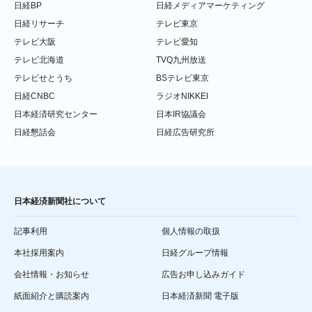
日経BP
日経メディアマーケティング
日経リサーチ
テレビ東京
テレビ大阪
テレビ愛知
テレビ北海道
TVQ九州放送
テレビせとうち
BSテレビ東京
日経CNBC
ラジオNIKKEI
日本経済研究センター
日本IR協議会
日経懇話会
日経広告研究所
日本経済新聞社について
記事利用
個人情報の取扱
本社採用案内
日経グループ情報
会社情報・お知らせ
広告お申し込みガイド
紙面紹介と購読案内
日本経済新聞 電子版