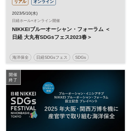
リアル
オンライン
2023/5/10(水)
日経ホール+オンライン開催
NIKKEIブルーオーシャン・フォーラム ＜
日経 大丸有SDGsフェス2023春＞
海洋保全
日経SDGsフェス
SDGs
開催
終了