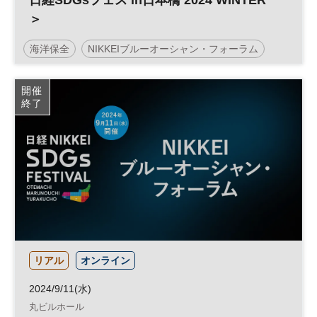
日経SDGsフェス in日本橋 2024 WINTER
＞
海洋保全
NIKKEIブルーオーシャン・フォーラム
社会課題
サステナビリティ
脱炭素
開催
終了
日経SDGsフェス
日本橋
日経SDGsフォーラム
SDGs
気候変動
参加無料
リアル
オンライン
2024/9/11(水)
丸ビルホール