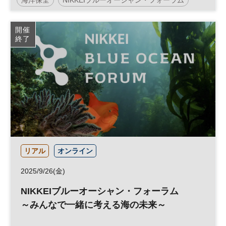
社会課題
日経SDGsフェス
日経SDGsフォーラム
開催
終了
環境
SDGs
参加無料
リアル
オンライン
2025/9/26(金)
NIKKEIブルーオーシャン・フォーラム
～みんなで一緒に考える海の未来～