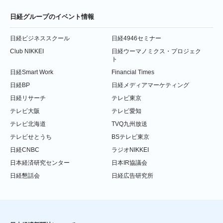
日経グループのイベント情報
日経ビジネススクール
日経4946セミナー
Club NIKKEI
日経ウーマノミクス・プロジェク
ト
日経Smart Work
Financial Times
日経BP
日経メディアマーケティング
日経リサーチ
テレビ東京
テレビ大阪
テレビ愛知
テレビ北海道
TVQ九州放送
テレビせとうち
BSテレビ東京
日経CNBC
ラジオNIKKEI
日本経済研究センター
日本IR協議会
日経懇話会
日経広告研究所