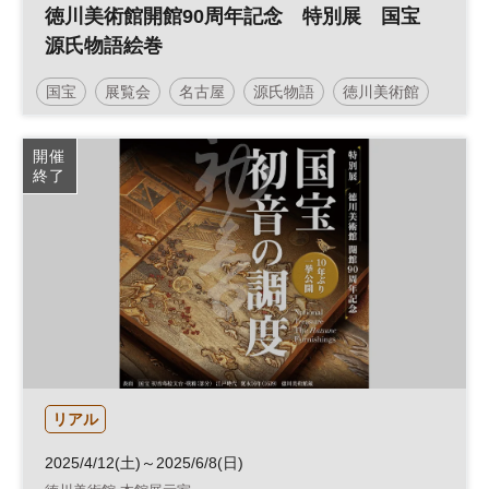
徳川美術館開館90周年記念 特別展 国宝
源氏物語絵巻
国宝
展覧会
名古屋
源氏物語
徳川美術館
開催
終了
リアル
2025/4/12(土)～2025/6/8(日)