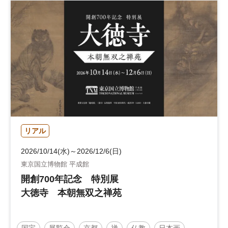
リアル
2026/10/14(水)～2026/12/6(日)
東京国立博物館 平成館
開創700年記念 特別展
大徳寺 本朝無双之禅苑
国宝
展覧会
京都
禅
仏教
日本画