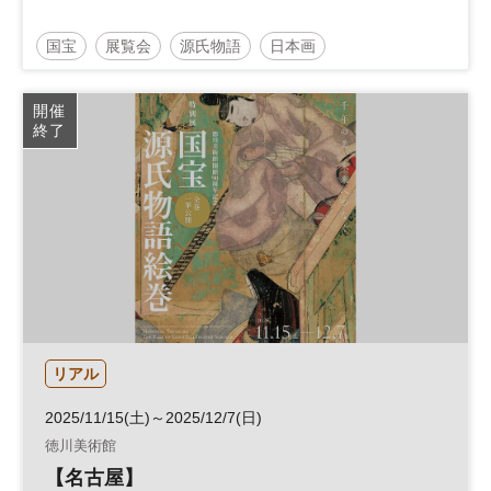
国宝
展覧会
源氏物語
日本画
東京国立博物館
京都国立博物館
開催
終了
リアル
2025/11/15(土)～2025/12/7(日)
徳川美術館
【名古屋】