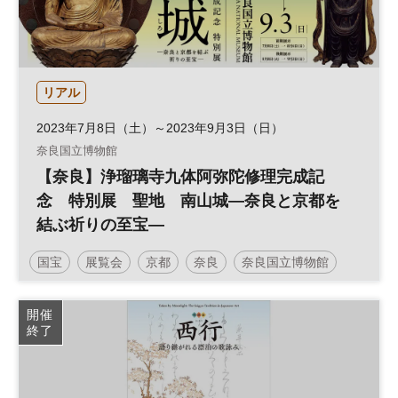
リアル
2023年7月8日（土）～2023年9月3日（日）
奈良国立博物館
【奈良】浄瑠璃寺九体阿弥陀修理完成記
念 特別展 聖地 南山城―奈良と京都を
結ぶ祈りの至宝―
国宝
展覧会
京都
奈良
奈良国立博物館
仏教
仏像
開催
終了