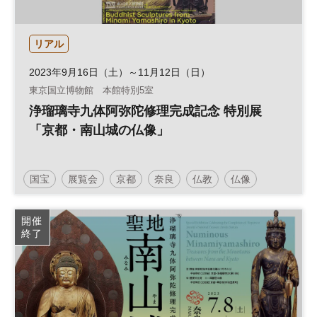
リアル
2023年9月16日（土）～11月12日（日）
東京国立博物館 本館特別5室
浄瑠璃寺九体阿弥陀修理完成記念 特別展
「京都・南山城の仏像」
国宝
展覧会
京都
奈良
仏教
仏像
東京国立博物館
開催
終了