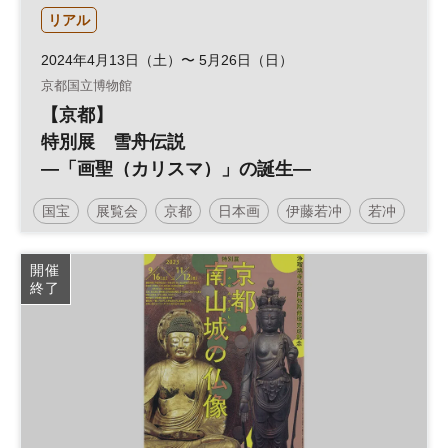
リアル
2024年4月13日（土）〜 5月26日（日）
京都国立博物館
【京都】
特別展 雪舟伝説
―「画聖（カリスマ）」の誕生―
国宝
展覧会
京都
日本画
伊藤若冲
若冲
京都国立博物館
開催
終了