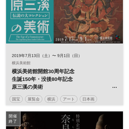
2019年7月13日（土）〜 9月1日（日）
横浜美術館
横浜美術館開館30周年記念
生誕150年・没後80年記念
原三溪の美術
伝説の大コレクション
国宝
展覧会
横浜
アート
日本画
横浜美術館
重要文化財
茶道具
土日祝開催
開催
終了