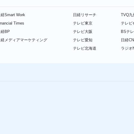
経Smart Work
日経リサーチ
TVQ
inancial Times
テレビ東京
テレビ
経BP
テレビ大阪
BSテ
日経メディアマーケティング
テレビ愛知
日経CN
テレビ北海道
ラジオN