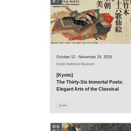
終了
October 12 - November 24, 2019
Kyoto National Museum
[Kyoto]
The Thirty-Six Immortal Poets:
Elegant Arts of the Classical
Japanese Court
kyoto
開催
終了