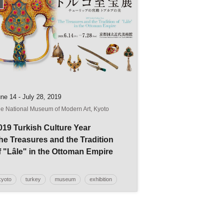
ne 14 - July 28, 2019
e National Museum of Modern Art, Kyoto
019 Turkish Culture Year
he Treasures and the Tradition
f "Lâle" in the Ottoman Empire
kyoto
turkey
museum
exhibition