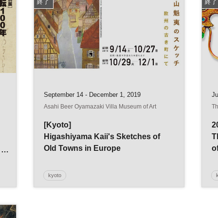
終了
終了
September 14 - December 1, 2019
Ju
Asahi Beer Oyamazaki Villa Museum of Art
Th
[Kyoto]
2
Higashiyama Kaii's Sketches of
T
Old Towns in Europe
o
kyoto