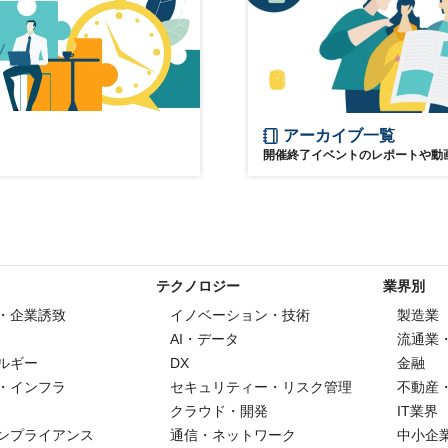
アーカイブ一覧
開催終了イベントのレポートや動
テクノロジー
業界別
・企業誘致
イノベーション・技術
製造業
AI・データ
流通業
ルギー
DX
金融
・インフラ
セキュリティー・リスク管理
不動産
クラウド・開発
IT業界
ンプライアンス
通信・ネットワーク
中小企