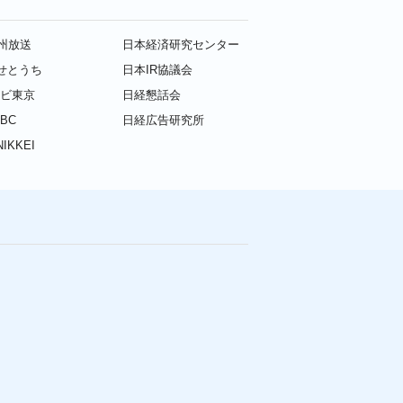
九州放送
日本経済研究センター
せとうち
日本IR協議会
レビ東京
日経懇話会
BC
日経広告研究所
IKKEI