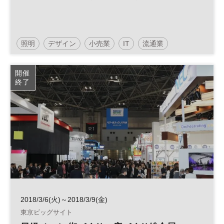
照明
デザイン
小売業
IT
流通業
フランチャイズ
開催
終了
2018/3/6(火)～2018/3/9(金)
東京ビッグサイト