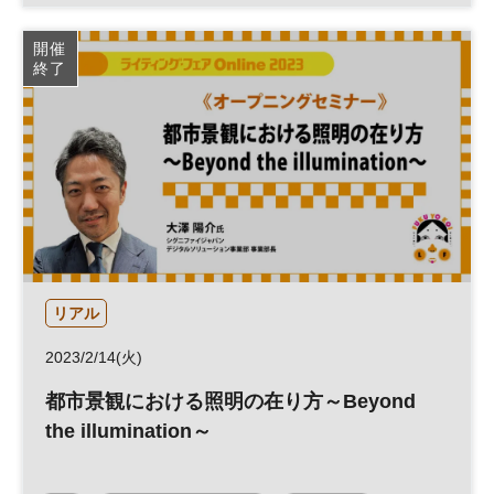
JAPAN SHOP
建築・建材展
開催
終了
リアル
2023/2/14(火)
都市景観における照明の在り方～Beyond
the illumination～