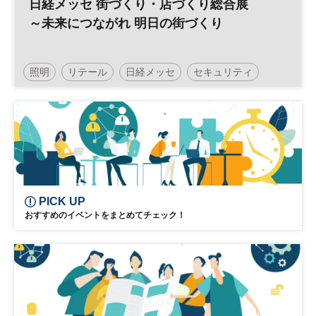
日経メッセ 街づくり・店づくり総合展
～未来につながれ 明日の街づくり
照明
リテール
日経メッセ
セキュリティ
人工知能
IT
建築
小売・流通業
PICK UP
おすすめのイベントをまとめてチェック！