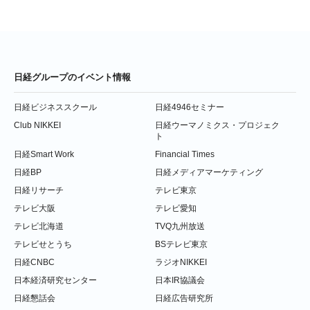
日経グループのイベント情報
日経ビジネススクール
日経4946セミナー
Club NIKKEI
日経ウーマノミクス・プロジェク
ト
日経Smart Work
Financial Times
日経BP
日経メディアマーケティング
日経リサーチ
テレビ東京
テレビ大阪
テレビ愛知
テレビ北海道
TVQ九州放送
テレビせとうち
BSテレビ東京
日経CNBC
ラジオNIKKEI
日本経済研究センター
日本IR協議会
日経懇話会
日経広告研究所