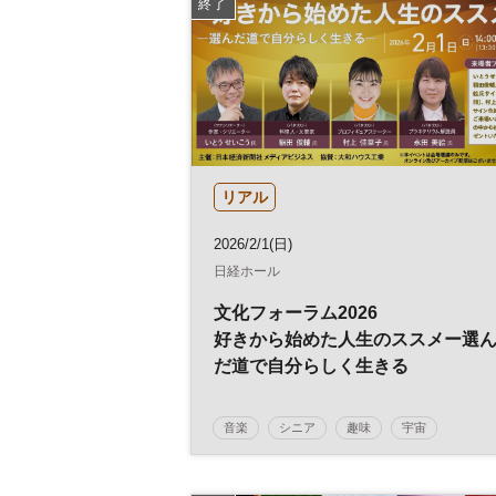
終了
リアル
2026/2/1(日)
日経ホール
文化フォーラム2026
好きから始めた人生のススメー選
だ道で自分らしく生きる
音楽
シニア
趣味
宇宙
リスキリング
健康
人生100年時代