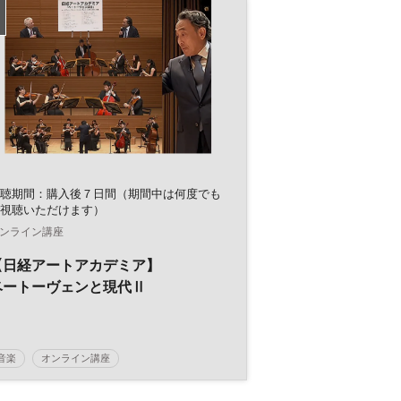
イノベーション
デジタルトランスフォーメーション
アート
テクノロジー
マーケティング
映画
DX
参加無料
平日夜開催
聴期間：購入後７日間（期間中は何度でも
視聴いただけます）
ンライン講座
【日経アートアカデミア】
ベートーヴェンと現代Ⅱ
音楽
オンライン講座
日経アートアカデミア
クラシック