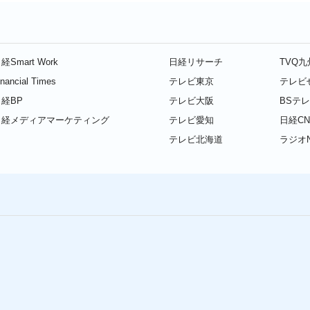
経Smart Work
日経リサーチ
TVQ
inancial Times
テレビ東京
テレビ
経BP
テレビ大阪
BSテ
日経メディアマーケティング
テレビ愛知
日経CN
テレビ北海道
ラジオN