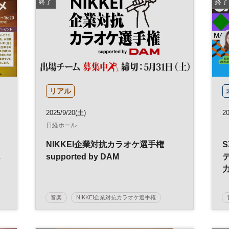
終了
終了
リアル
2025/9/20(土)
20
日経ホール
NIKKEI企業対抗カラオケ選手権
ん
supported by DAM
音楽
NIKKEI企業対抗カラオケ選手権
従業員エンゲージメント
コンテスト