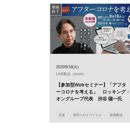
開催
終了
2020/8/18(火)
LIVE配信（zoom）
【参加型Webセミナー】「アフタ
ーコロナを考える」 ロッキング
オングループ代表 渋谷 陽一氏
音楽
新型コロナウイルス
動画配信
ウェビナー
ライブ配信