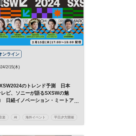
オンライン
24/2/15(木)
SXSW2024のトレンド予測 日本
テレビ、ソニーが語るSXSWの魅
力 日経イノベーション・ミートア
ップ
音楽
AI
海外イベント
平日夕方開催
SXSW
日経イノベーション・ミートアップ