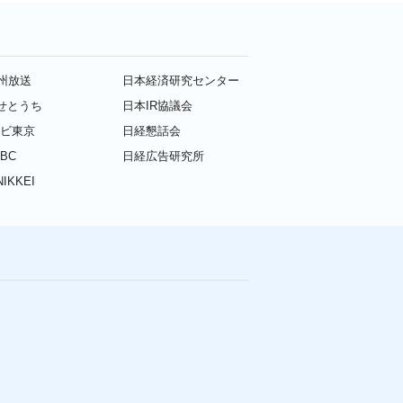
九州放送
日本経済研究センター
せとうち
日本IR協議会
レビ東京
日経懇話会
BC
日経広告研究所
IKKEI