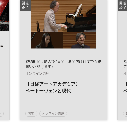
エンゲージメント
参加無料
開催
開催
終了
終了
視聴期間：購入後7日間（期間内は何度でも視
視
聴いただけます）
ご
オンライン講座
オ
【日経アートアカデミア】
を
ベートーヴェンと現代
台
音楽
オンライン講座
日経アートアカデミア
クラシック