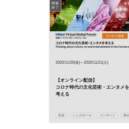
参加無料
土日祝開催
開催
終了
2020/11/20(金)～2020/11/21(土)
【オンライン配信】
コロナ時代の文化芸術・エンタメ
考える
音楽
シンガポール
コンサート
舞