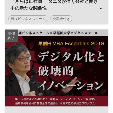
「さらば正社員」 タニタが描く会社と働き
手の新たな関係性
／日経ビジネススクール
日経ビジネススクール
交流会付き
日経緊急解説Live！
平日夜開催
開催
終了