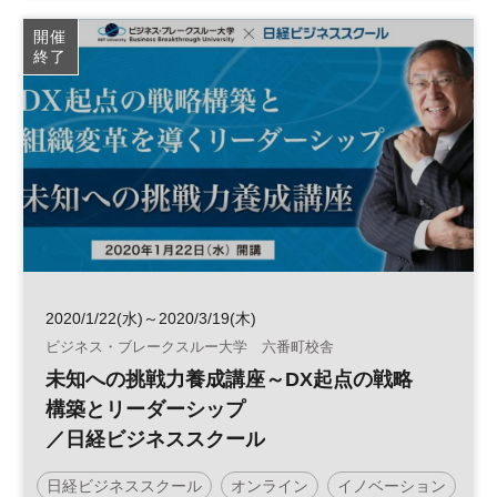
イノベーション
テクノロジー
MOT
開催
終了
2020/1/22(水)～2020/3/19(木)
ビジネス・ブレークスルー大学 六番町校舎
未知への挑戦力養成講座～DX起点の戦略
構築とリーダーシップ
／日経ビジネススクール
日経ビジネススクール
オンライン
イノベーション