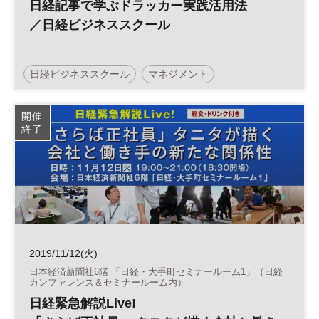
日経記事で学ぶドラッカー実践活用法
／日経ビジネススクール
日経ビジネススクール
マネジメント
マーケティング
ドラッカー
開催
終了
2019/11/12(火)
日本経済新聞社6階 「日経・大手町セミナールーム1」（日経
カンファレンス＆セミナールーム内）
日経緊急解説Live!