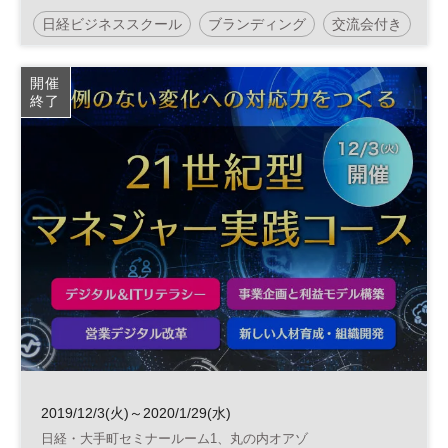
／日経ビジネススクール
日経ビジネススクール
ブランディング
交流会付き
日経緊急解説Live！
平日夜開催
開催
終了
2019/12/3(火)～2020/1/29(水)
日経・大手町セミナールーム1、丸の内オアゾ