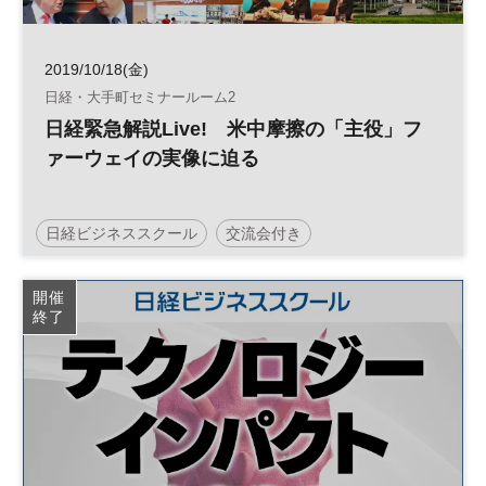
2019/10/18(金)
日経・大手町セミナールーム2
日経緊急解説Live! 米中摩擦の「主役」フ
ァーウェイの実像に迫る
日経ビジネススクール
交流会付き
日経緊急解説Live！
米中
米中関係
平日夜開催
開催
終了