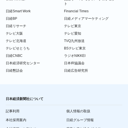
ト
日経Smart Work
Financial Times
日経BP
日経メディアマーケティング
日経リサーチ
テレビ東京
テレビ大阪
テレビ愛知
テレビ北海道
TVQ九州放送
テレビせとうち
BSテレビ東京
日経CNBC
ラジオNIKKEI
日本経済研究センター
日本IR協議会
日経懇話会
日経広告研究所
日本経済新聞社について
記事利用
個人情報の取扱
本社採用案内
日経グループ情報