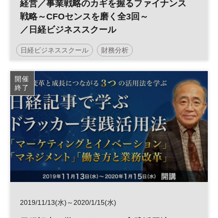
経営／事業戦略のカギを握るファイナンス
戦略～CFOセンスを磨く全3回～
／日経ビジネススクール
日経ビジネススクール
財務分析
開催
終了
2019/11/13(水)～2020/1/15(水)