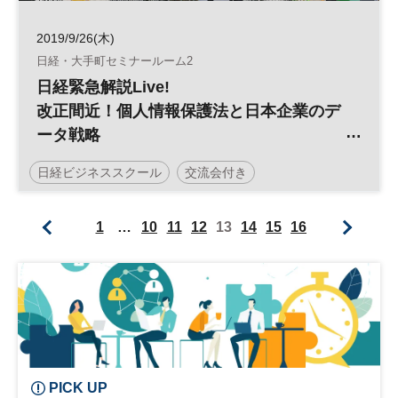
2019/9/26(木)
日経・大手町セミナールーム2
日経緊急解説Live!
改正間近！個人情報保護法と日本企業のデ
ータ戦略
／日経ビジネススクール
日経ビジネススクール
交流会付き
日経緊急解説Live！
個人情報
データ戦略
1
…
10
11
12
13
14
15
16
平日夜開催
PICK UP