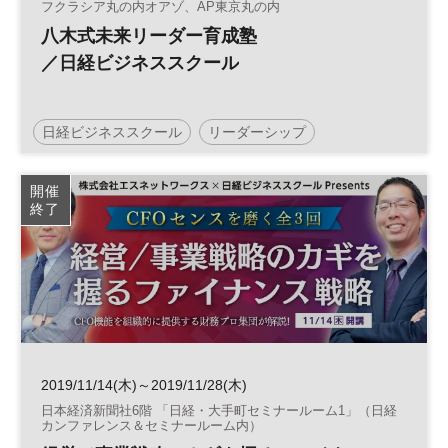
フクラシア丸の内オアゾ、AP東京丸の内
八木式未来リーダー育成塾
／日経ビジネススクール
日経ビジネススクール
リーダーシップ
開催
終了
2019/11/14(木)～2019/11/28(木)
日本経済新聞社6階 「日経・大手町セミナールーム1」（日経
カンファレンス＆セミナールーム内）