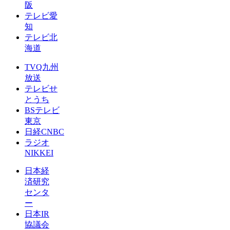
阪
テレビ愛
知
テレビ北
海道
TVQ九州
放送
テレビせ
とうち
BSテレビ
東京
日経CNBC
ラジオ
NIKKEI
日本経
済研究
センタ
ー
日本IR
協議会