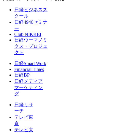
日経ビジネスス
クール
日経4946セミナ
ー
Club NIKKEI
日経ウーマノミ
クス・プロジェ
クト
日経Smart Work
Financial Times
日経BP
日経メディア
マーケティン
グ
日経リサ
ーチ
テレビ東
京
テレビ大