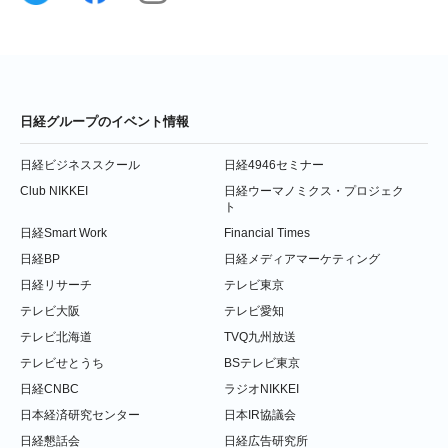
日経グループのイベント情報
日経ビジネススクール
日経4946セミナー
Club NIKKEI
日経ウーマノミクス・プロジェク
ト
日経Smart Work
Financial Times
日経BP
日経メディアマーケティング
日経リサーチ
テレビ東京
テレビ大阪
テレビ愛知
テレビ北海道
TVQ九州放送
テレビせとうち
BSテレビ東京
日経CNBC
ラジオNIKKEI
日本経済研究センター
日本IR協議会
日経懇話会
日経広告研究所