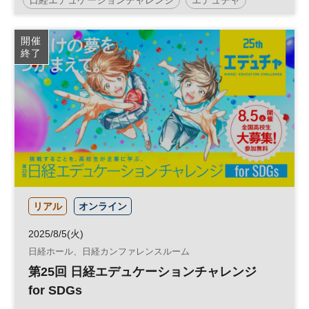
サステナビリティ
教育
高校生
コンテスト
開催
終了
参加無料
リアル
オンライン
2025/8/5(火)
日経ホール、日経カンファレンスルーム
第25回 日経エデュケーションチャレンジ
for SDGs