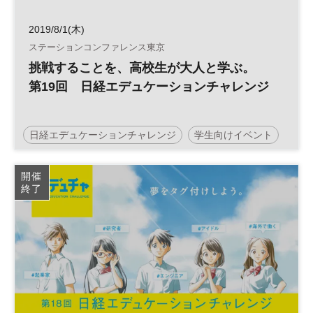
2019/8/1(木)
ステーションコンファレンス東京
挑戦することを、高校生が大人と学ぶ。
第19回 日経エデュケーションチャレンジ
日経エデュケーションチャレンジ
学生向けイベント
Z世代
経済
仕事
キャリア
社会
高校生
開催
終了
社会学習
夏休み
キャリア教育
企業研究
自由研究
セミナー