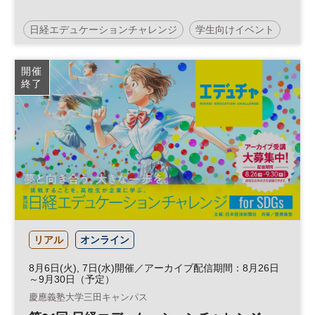
日経エデュケーションチャレンジ
学生向けイベント
エデュチャ
サステナビリティ
SDGs
開催
終了
キャリア教育
参加無料
リアル
オンライン
8月6日(火), 7日(水)開催／アーカイブ配信期間：8月26日
～9月30日（予定）
慶應義塾大学三田キャンパス