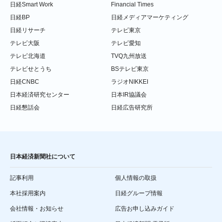
日経Smart Work
Financial Times
日経BP
日経メディアマーケティング
日経リサーチ
テレビ東京
テレビ大阪
テレビ愛知
テレビ北海道
TVQ九州放送
テレビせとうち
BSテレビ東京
日経CNBC
ラジオNIKKEI
日本経済研究センター
日本IR協議会
日経懇話会
日経広告研究所
日本経済新聞社について
記事利用
個人情報の取扱
本社採用案内
日経グループ情報
会社情報・お知らせ
広告お申し込みガイド