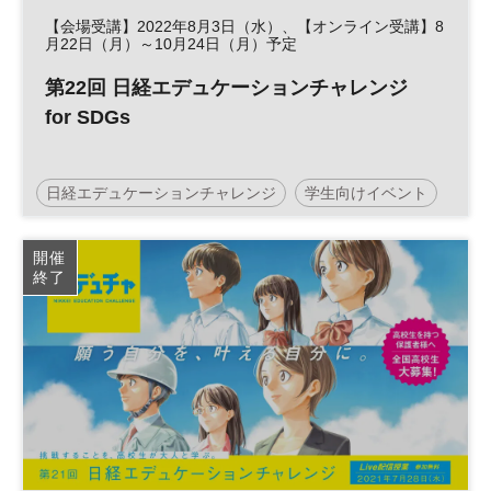
【会場受講】2022年8月3日（水）、【オンライン受講】8
月22日（月）～10月24日（月）予定
第22回 日経エデュケーションチャレンジ
for SDGs
日経エデュケーションチャレンジ
学生向けイベント
経済
仕事
キャリア
ビジネス
SDGs
社会
開催
終了
高校生
社会学習
夏休み
キャリア教育
企業研究
自由研究
セミナー