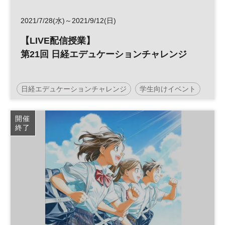
2021/7/28(水)～2021/9/12(日)
【LIVE配信授業】
第21回 日経エデュケーションチャレンジ
日経エデュケーションチャレンジ
学生向けイベント
経済
仕事
キャリア
社会
高校生
開催
終了
社会学習
夏休み
キャリア教育
企業研究
自由研究
セミナー