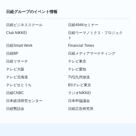
日経グループのイベント情報
日経ビジネススクール
日経4946セミナー
Club NIKKEI
日経ウーマノミクス・プロジェク
ト
日経Smart Work
Financial Times
日経BP
日経メディアマーケティング
日経リサーチ
テレビ東京
テレビ大阪
テレビ愛知
テレビ北海道
TVQ九州放送
テレビせとうち
BSテレビ東京
日経CNBC
ラジオNIKKEI
日本経済研究センター
日本IR協議会
日経懇話会
日経広告研究所