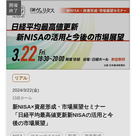
開催
終了
リアル
2024/3/22(金)
日経ホール
新NISA×資産形成・市場展望セミナー
「日経平均最高値更新新NISAの活用と今
後の市場展望」
NISA
マネーのまなび
投資
資産形成