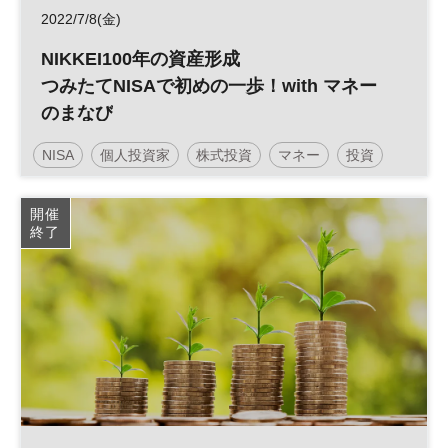
2022/7/8(金)
NIKKEI100年の資産形成
つみたてNISAで初めの一歩！with マネー
のまなび
NISA
個人投資家
株式投資
マネー
投資
資産形成
人生100年
参加無料
開催
終了