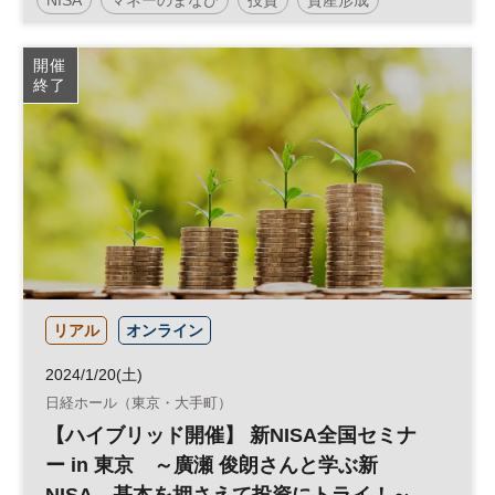
日経ヴェリタス
参加無料
平日夜開催
開催
終了
リアル
オンライン
2024/1/20(土)
日経ホール（東京・大手町）
【ハイブリッド開催】 新NISA全国セミナ
ー in 東京 ～廣瀬 俊朗さんと学ぶ新