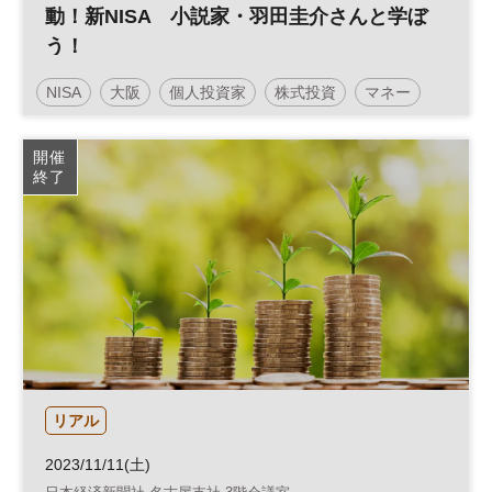
動！新NISA 小説家・羽田圭介さんと学ぼ
う！
NISA
大阪
個人投資家
株式投資
マネー
資産形成
人生100年
資産運用
参加無料
開催
終了
リアル
2023/11/11(土)