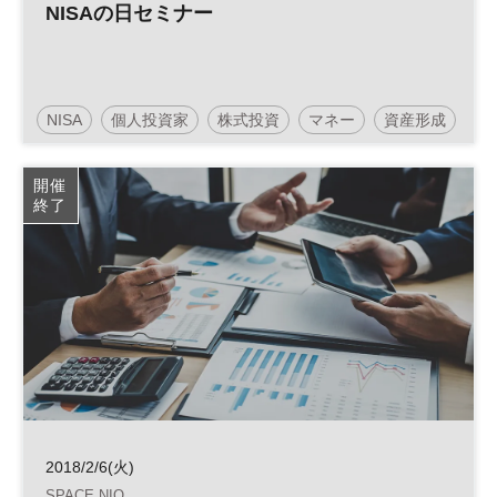
NISAの日セミナー
NISA
個人投資家
株式投資
マネー
資産形成
人生100年
開催
終了
2018/2/6(火)
SPACE NIO