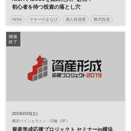
初心者を待つ投資の落とし穴
NISA
マネーのまなび
個人投資家
株式投資
マネー
資産形成
人生100年
参加無料
開催
終了
2019/2/23(土)
横浜ベイシェラトン・日輪（5F）
資産形成応援プロジェクト セミナーin横浜