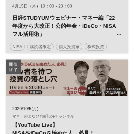
4月15日（木）19：00～20：00
日経STUDYUMウェビナー・マネー編「22
年度から大改正！公的年金・iDeCo・NISA
フル活用術」
NISA
購読者限定
個人投資家
株式投資
マネー
資産形成
人生100年
iDeCo
参加無料
開催
終了
平日夜開催
2020/10/5(月)
マネーのまなびYouTubeチャンネル
【YouTube Live】
NISAやiDeCoを始めた人、必見！