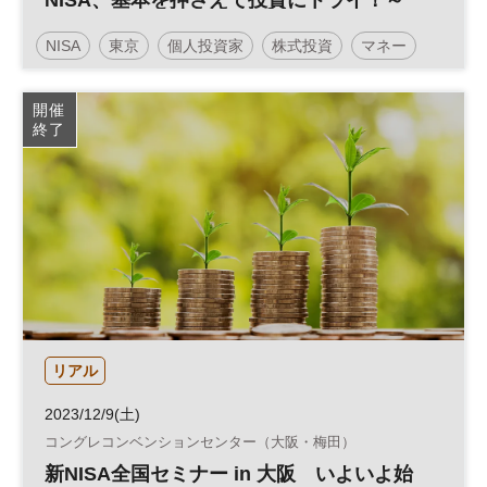
NISA、基本を押さえて投資にトライ！～
NISA
東京
個人投資家
株式投資
マネー
資産形成
人生100年
日経ホール
資産運用
開催
終了
参加無料
土日祝開催
リアル
2023/12/9(土)
コングレコンベンションセンター（大阪・梅田）
新NISA全国セミナー in 大阪 いよいよ始