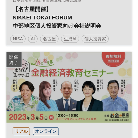
日本経済新聞社 名古屋支社 3階会議室
【名古屋開催】
NIKKEI TOKAI FORUM
中部地区個人投資家向け会社説明会
NISA
AI
名古屋
生成AI
個人投資家
株式投資
参加無料
土日祝開催
開催
終了
リアル
オンライン