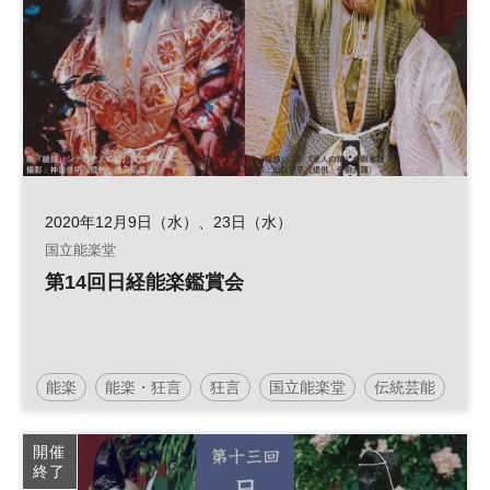
2020年12月9日（水）、23日（水）
国立能楽堂
第14回日経能楽鑑賞会
能楽
能楽・狂言
狂言
国立能楽堂
伝統芸能
開催
終了