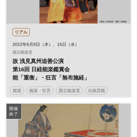
リアル
2022年6月9日（木）、15日（水）
国立能楽堂
故 浅見真州追善公演
第16回 日経能楽鑑賞会
能「重衡」・狂言「無布施経」
能楽
能楽・狂言
国立能楽堂
伝統芸能
開催
終了