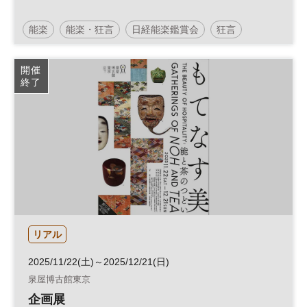
能楽
能楽・狂言
日経能楽鑑賞会
狂言
国立能楽堂
開催
終了
リアル
2025/11/22(土)～2025/12/21(日)
泉屋博古館東京
企画展