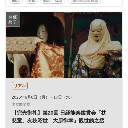
能楽
京都
能楽・狂言
日経能楽鑑賞会
伝統芸能
開催
終了
リアル
2026年6月8日（月）・17日（水）
国立能楽堂
【完売御礼】第20回 日経能楽鑑賞会「枕
慈童」友枝昭世「大原御幸」観世銕之丞