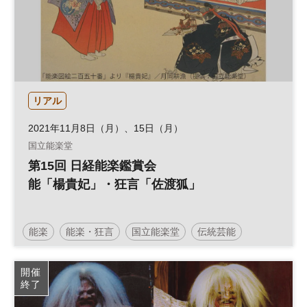
リアル
2021年11月8日（月）、15日（月）
国立能楽堂
第15回 日経能楽鑑賞会
能「楊貴妃」・狂言「佐渡狐」
能楽
能楽・狂言
国立能楽堂
伝統芸能
開催
終了