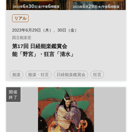
リアル
2023年6月29日（木）、30日（金）
国立能楽堂
第17回 日経能楽鑑賞会
能「野宮」・狂言「清水」
能楽
能楽・狂言
日経能楽鑑賞会
狂言
国立能楽堂
開催
終了