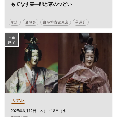
もてなす美―能と茶のつどい
能楽
展覧会
泉屋博古館東京
茶道具
開催
終了
リアル
2025年6月12日（木）・18日（水）