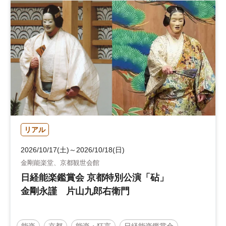
リアル
2026/10/17(土)～2026/10/18(日)
金剛能楽堂、京都観世会館
日経能楽鑑賞会 京都特別公演「砧」
金剛永謹 片山九郎右衛門