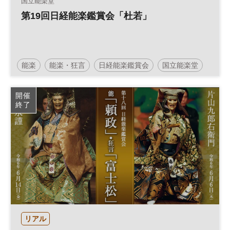
国立能楽堂
第19回日経能楽鑑賞会「杜若」
能楽
能楽・狂言
日経能楽鑑賞会
国立能楽堂
舞台
開催
終了
リアル