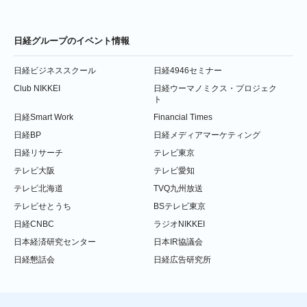
日経グループのイベント情報
日経ビジネススクール
日経4946セミナー
Club NIKKEI
日経ウーマノミクス・プロジェク
ト
日経Smart Work
Financial Times
日経BP
日経メディアマーケティング
日経リサーチ
テレビ東京
テレビ大阪
テレビ愛知
テレビ北海道
TVQ九州放送
テレビせとうち
BSテレビ東京
日経CNBC
ラジオNIKKEI
日本経済研究センター
日本IR協議会
日経懇話会
日経広告研究所