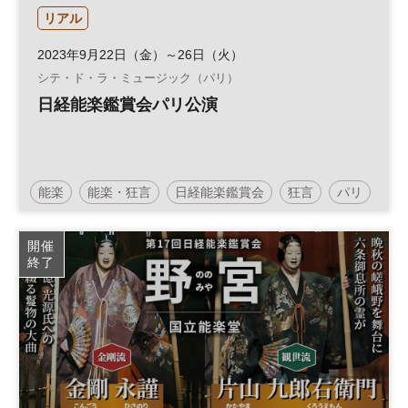
リアル
2023年9月22日（金）～26日（火）
シテ・ド・ラ・ミュージック（パリ）
日経能楽鑑賞会パリ公演
能楽
能楽・狂言
日経能楽鑑賞会
狂言
パリ
開催
終了