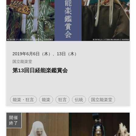
2019年6月6日（木）、13日（木）
国立能楽堂
第13回日経能楽鑑賞会
能楽・狂言
能楽
狂言
伝統
国立能楽堂
伝統芸能
開催
終了