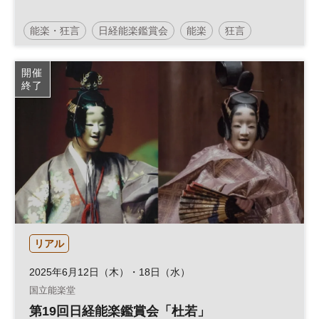
能楽・狂言
日経能楽鑑賞会
能楽
狂言
国立能楽堂
開催
終了
リアル
2025年6月12日（木）・18日（水）
国立能楽堂
第19回日経能楽鑑賞会「杜若」