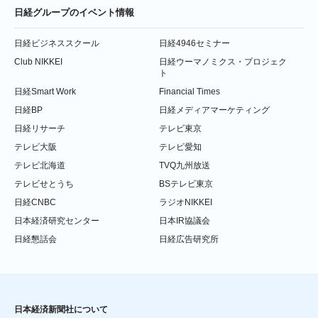
日経グループのイベント情報
日経ビジネススクール
日経4946セミナー
Club NIKKEI
日経ウーマノミクス・プロジェク
ト
日経Smart Work
Financial Times
日経BP
日経メディアマーケティング
日経リサーチ
テレビ東京
テレビ大阪
テレビ愛知
テレビ北海道
TVQ九州放送
テレビせとうち
BSテレビ東京
日経CNBC
ラジオNIKKEI
日本経済研究センター
日本IR協議会
日経懇話会
日経広告研究所
日本経済新聞社について