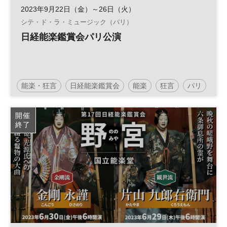
2023年9月22日（金）～26日（火）
シテ・ド・ラ・ミュージック（パリ）
日経能楽鑑賞会パリ公演
能楽・狂言
日経能楽鑑賞会
能楽
狂言
パリ
開催
終了