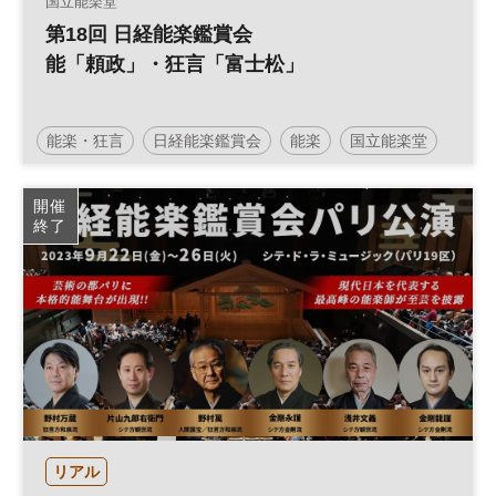
国立能楽堂
第18回 日経能楽鑑賞会
能「頼政」・狂言「富士松」
能楽・狂言
日経能楽鑑賞会
能楽
国立能楽堂
開催
終了
リアル