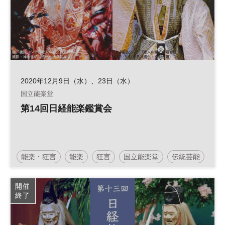
2020年12月9日（水）、23日（水）
国立能楽堂
第14回日経能楽鑑賞会
能楽・狂言
能楽
狂言
国立能楽堂
伝統芸能
開催
終了