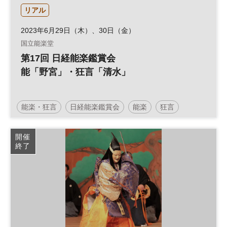
リアル
2023年6月29日（木）、30日（金）
国立能楽堂
第17回 日経能楽鑑賞会
能「野宮」・狂言「清水」
能楽・狂言
日経能楽鑑賞会
能楽
狂言
国立能楽堂
開催
終了