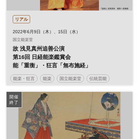
リアル
2022年6月9日（木）、15日（水）
国立能楽堂
故 浅見真州追善公演
第16回 日経能楽鑑賞会
能「重衡」・狂言「無布施経」
能楽・狂言
能楽
国立能楽堂
伝統芸能
開催
終了