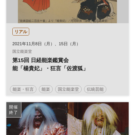
リアル
2021年11月8日（月）、15日（月）
国立能楽堂
第15回 日経能楽鑑賞会
能「楊貴妃」・狂言「佐渡狐」
能楽・狂言
能楽
国立能楽堂
伝統芸能
開催
終了