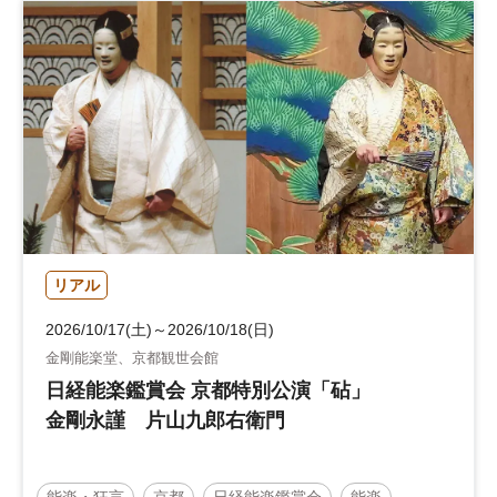
リアル
2026/10/17(土)～2026/10/18(日)
金剛能楽堂、京都観世会館
日経能楽鑑賞会 京都特別公演「砧」
金剛永謹 片山九郎右衛門