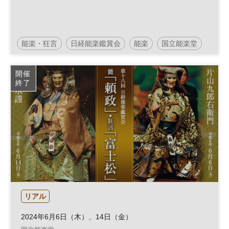
能楽・狂言
日経能楽鑑賞会
能楽
国立能楽堂
舞台
開催
終了
リアル
2024年6月6日（木）、14日（金）