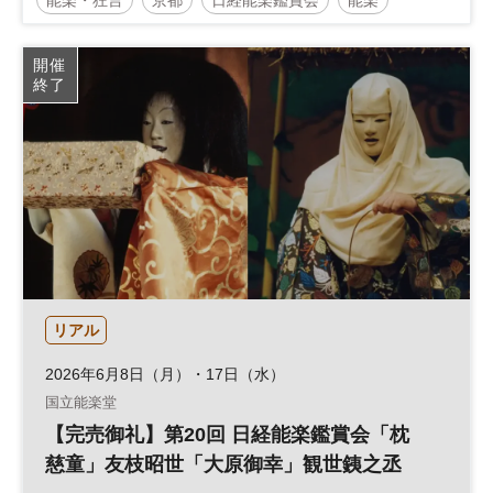
能楽・狂言
京都
日経能楽鑑賞会
能楽
伝統芸能
開催
終了
リアル
2026年6月8日（月）・17日（水）
国立能楽堂
【完売御礼】第20回 日経能楽鑑賞会「枕
慈童」友枝昭世「大原御幸」観世銕之丞