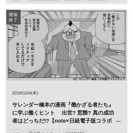
開催
終了
2018/10/4(木)
サレンダー橋本の漫画『働かざる者たち』
に学ぶ働くヒント 出世? 窓際? 真の成功
者はどっちだ!?【note×日経電子版コラボ
イベント】