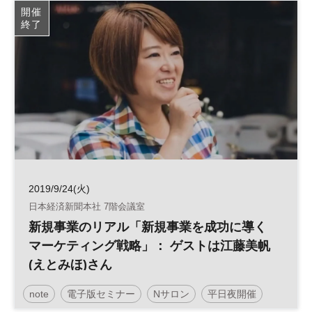
開催
終了
2019/9/24(火)
日本経済新聞本社 7階会議室
新規事業のリアル「新規事業を成功に導く
マーケティング戦略」： ゲストは江藤美帆
(えとみほ)さん
note
電子版セミナー
Nサロン
平日夜開催