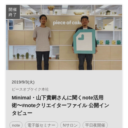
開催
終了
2019/9/3(火)
ピースオブケイク本社
Minimal・山下貴嗣さんに聞くnote活用
術〜#noteクリエイターファイル 公開イン
タビュー
note
電子版セミナー
Nサロン
平日夜開催