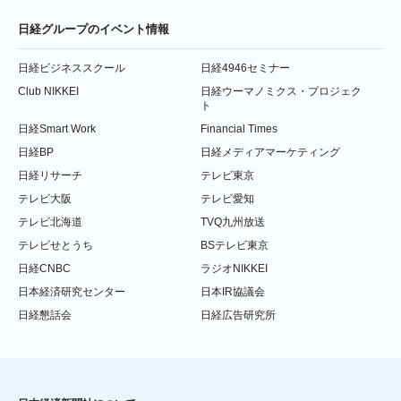
日経グループのイベント情報
日経ビジネススクール
日経4946セミナー
Club NIKKEI
日経ウーマノミクス・プロジェク
ト
日経Smart Work
Financial Times
日経BP
日経メディアマーケティング
日経リサーチ
テレビ東京
テレビ大阪
テレビ愛知
テレビ北海道
TVQ九州放送
テレビせとうち
BSテレビ東京
日経CNBC
ラジオNIKKEI
日本経済研究センター
日本IR協議会
日経懇話会
日経広告研究所