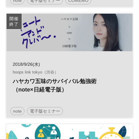
note
電子版セミナー
COMEMO
開催
終了
2018/9/26(水)
hoops link tokyo（渋谷）
ハヤカワ五味のサバイバル勉強術
（note×日経電子版）
note
電子版セミナー