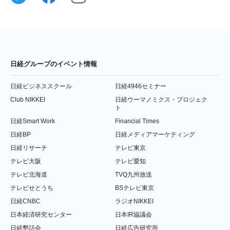
日経グループのイベント情報
日経ビジネススクール
日経4946セミナー
Club NIKKEI
日経ウーマノミクス・プロジェク
ト
日経Smart Work
Financial Times
日経BP
日経メディアマーケティング
日経リサーチ
テレビ東京
テレビ大阪
テレビ愛知
テレビ北海道
TVQ九州放送
テレビせとうち
BSテレビ東京
日経CNBC
ラジオNIKKEI
日本経済研究センター
日本IR協議会
日経懇話会
日経広告研究所