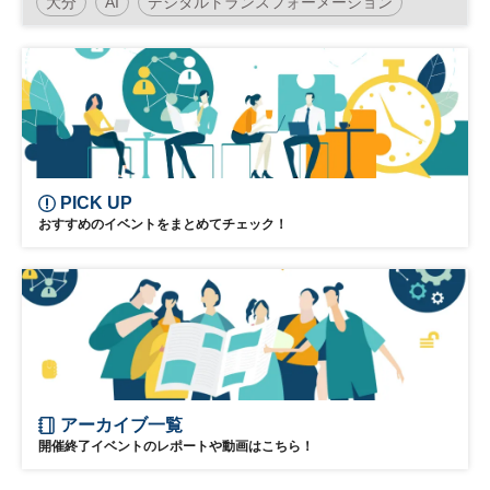
大分
AI
デジタルトランスフォーメーション
ション）セミナー
～地域活性・社会イノベーションをデジタ
人工知能
IoT
DX
ルで加速する！～
PICK UP
おすすめのイベントをまとめてチェック！
アーカイブ一覧
開催終了イベントのレポートや動画はこちら！