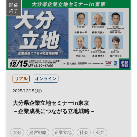
開催
終了
リアル
オンライン
2025/12/15(月)
大分県企業立地セミナーin東京
～企業成長につながる立地戦略～
大分
経営戦略
企業立地
社会
公共