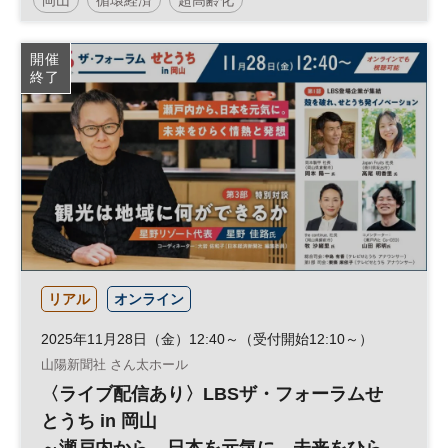
日経地方創生フォーラム
地方創生
SDGs
開催
終了
インフラ
地域活性化
参加無料
リアル
オンライン
2025年11月28日（金）12:40～（受付開始12:10～）
山陽新聞社 さん太ホール
〈ライブ配信あり〉LBSザ・フォーラムせ
とうち in 岡山