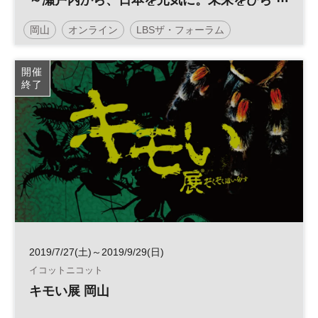
～瀬戸内から、日本を元気に。未来をひら
く情熱と発想
岡山
オンライン
LBSザ・フォーラム
オンライン開催
地方創生
イノベーション
経営
開催
終了
経営戦略
地域活性化
観光
参加無料
企業経営
2019/7/27(土)～2019/9/29(日)
イコットニコット
キモい展 岡山