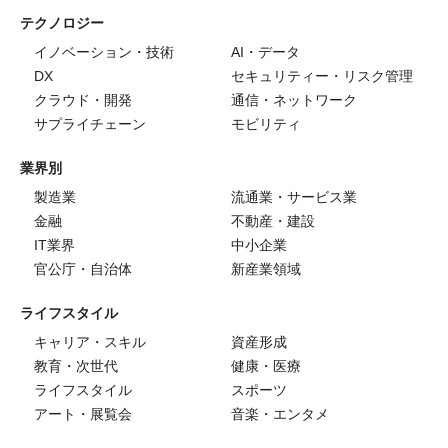
テクノロジー
イノベーション・技術
AI・データ
DX
セキュリティー・リスク管理
クラウド・開発
通信・ネットワーク
サプライチェーン
モビリティ
業界別
製造業
流通業・サービス業
金融
不動産・建設
IT業界
中小企業
官公庁・自治体
新産業領域
ライフスタイル
キャリア・スキル
資産形成
教育・次世代
健康・医療
ライフスタイル
スポーツ
アート・展覧会
音楽・エンタメ