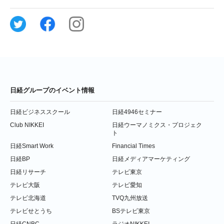
日経グループのイベント情報
日経ビジネススクール
日経4946セミナー
Club NIKKEI
日経ウーマノミクス・プロジェク
ト
日経Smart Work
Financial Times
日経BP
日経メディアマーケティング
日経リサーチ
テレビ東京
テレビ大阪
テレビ愛知
テレビ北海道
TVQ九州放送
テレビせとうち
BSテレビ東京
日経CNBC
ラジオNIKKEI