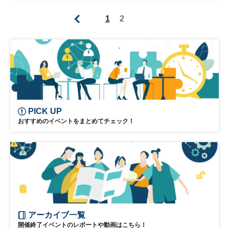
日経イノベーション・ミートアップ
1
2
インド・ビジネスサロン
ベンチャーキャピタル
イノベーション
リーダーシップ
テクノロジー
スタートアップ
グローバル
日経渋谷センター
オープンイノベーション
ベンチャー
PICK UP
エグゼクティブ
おすすめのイベントをまとめてチェック！
アーカイブ一覧
開催終了イベントのレポートや動画はこちら！