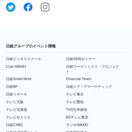
日経グループのイベント情報
日経ビジネススクール
日経4946セミナー
Club NIKKEI
日経ウーマノミクス・プロジェク
ト
日経Smart Work
Financial Times
日経BP
日経メディアマーケティング
日経リサーチ
テレビ東京
テレビ大阪
テレビ愛知
テレビ北海道
TVQ九州放送
テレビせとうち
BSテレビ東京
日経CNBC
ラジオNIKKEI