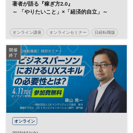
著者が語る『稼ぎ方2.0』
～ 「やりたいこと」×「経済的自立」～
オンライン講座
オンラインセミナー
日経転職版
キャリア
働き方
参加無料
開催
終了
オンライン
2023/4/11(火)