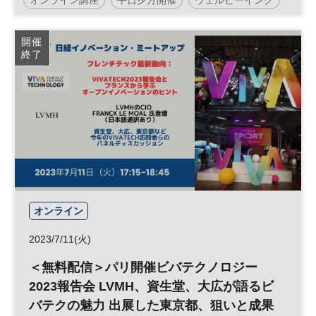
イングの実現に向けたイノベーションと
は？ 実現できた先にあるものとは何
日経イノベーション・ミートアップ
イノベーション
開催
か？ 界隈性との関係は？ ◆日経イノベ
終了
健康
働き方改革
ESG
人事
人材育成
ーション・ミートアップ◆
SDGs
人材開発
参加無料
オンライン
2023/7/11(火)
＜無料配信＞パリ開催ビバテクノロジー
2023報告会 LVMH、資生堂、大広が語るビ
バテクの魅力 出展した東京都、狙いと成果