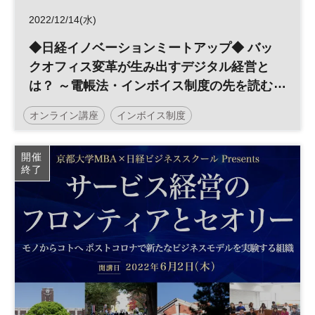
2022/12/14(水)
◆日経イノベーションミートアップ◆ バッ
クオフィス変革が生み出すデジタル経営と
は？ ～電帳法・インボイス制度の先を読む
～
オンライン講座
インボイス制度
日経イノベーション・ミートアップ
イノベーション
開催
終了
デジタルトランスフォーメーション
経営
テクノロジー
生産性向上
バックオフィス
DX
参加無料