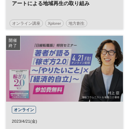
アートによる地域再生の取り組み
オンライン講座
Xplorer
地方創生
イノベーション
事業承継
リーダーシップ
開催
終了
経営者
参加無料
オンライン
2023/4/21(金)