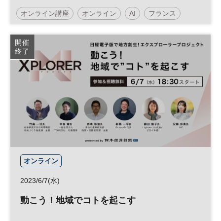
オンライン講座
オンライン
AI
フランス
ビバテクノロジー
平日夕方開催
開催
終了
日経イノベーション・ミートアップ
イノベーション
デジタルトランスフォーメーション
人工知能
経営
ESG
SDGs
テクノロジー
スタートアップ
新規事業
フレンチテック
デジタル
パリ
DX
参加無料
オープンイノベーション
ベンチャー
オンライン
2023/6/7(水)
動こう！地域でコトを起こす