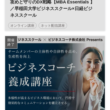
攻めと守りのDX戦略【MBA Essentials 】
／早稲田大学ビジネススクール×日経ビジ
ネススクール
オンライン講座
ネット配信講座
早稲田大学ビジネススクール
日経ビジネススクール
開催
終了
MBA
DX