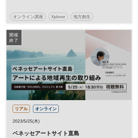
オンライン講座
Xplorer
地方創生
イノベーション
事業承継
リーダーシップ
開催
終了
経営者
参加無料
平日夜開催
リアル
オンライン
2023/5/25(木)
ベネッセアートサイト直島