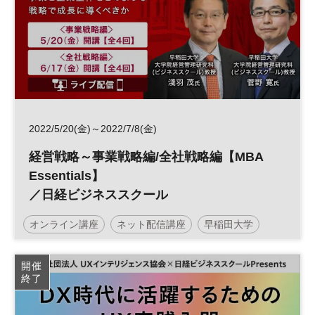
2022/5/20(金)～2022/7/8(金)
経営戦略～事業戦略編/全社戦略編【MBA
Essentials】
／日経ビジネススクール
オンライン講座
ネット配信講座
早稲田大学
経営戦略
日経ビジネススクール
MBA
開催
終了