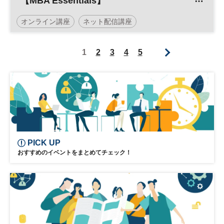
【MBA Essentials】
／早稲田大学ビジネススクール×日経ビジ
オンライン講座
ネット配信講座
ネススクール
早稲田大学ビジネススクール
イノベーション
1
2
3
4
5
日経ビジネススクール
MBA
PICK UP
おすすめのイベントをまとめてチェック！