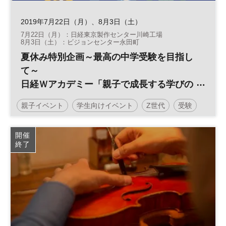
2019年7月22日（月）、8月3日（土）
7月22日（月）：日経東京製作センター川崎工場
8月3日（土）：ビジョンセンター永田町
夏休み特別企画～最高の中学受験を目指し
て～
日経Ｗアカデミー「親子で成長する学びの
学校」
親子イベント
学生向けイベント
Z世代
受験
教育
夏休み
中学受験
子育て
開催
終了