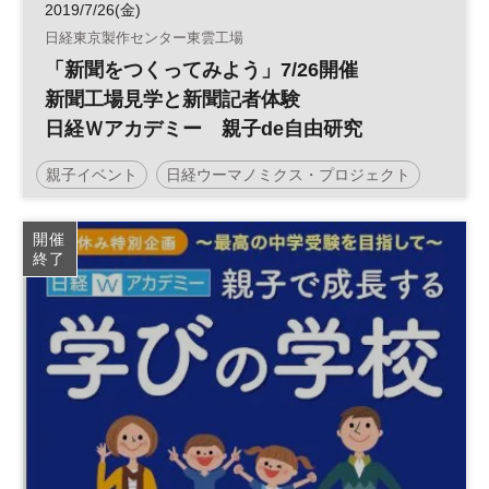
2019/7/26(金)
日経東京製作センター東雲工場
「新聞をつくってみよう」7/26開催
新聞工場見学と新聞記者体験
日経Ｗアカデミー 親子de自由研究
親子イベント
日経ウーマノミクス・プロジェクト
自由研究
開催
終了