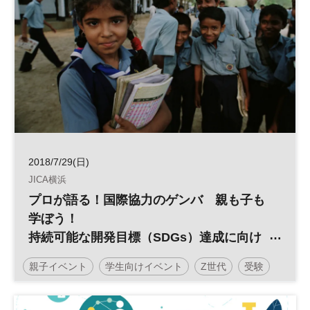
2018/7/29(日)
JICA横浜
プロが語る！国際協力のゲンバ 親も子も
学ぼう！
持続可能な開発目標（SDGs）達成に向け
て働くということ
親子イベント
学生向けイベント
Z世代
受験
SDGs
教育
グローバル
夏休み
中学受験