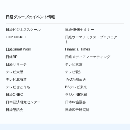
日経グループのイベント情報
日経ビジネススクール
日経4946セミナー
Club NIKKEI
日経ウーマノミクス・プロジェク
ト
日経Smart Work
Financial Times
日経BP
日経メディアマーケティング
日経リサーチ
テレビ東京
テレビ大阪
テレビ愛知
テレビ北海道
TVQ九州放送
テレビせとうち
BSテレビ東京
日経CNBC
ラジオNIKKEI
日本経済研究センター
日本IR協議会
日経懇話会
日経広告研究所