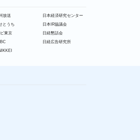
九州放送
日本経済研究センター
せとうち
日本IR協議会
レビ東京
日経懇話会
BC
日経広告研究所
IKKEI