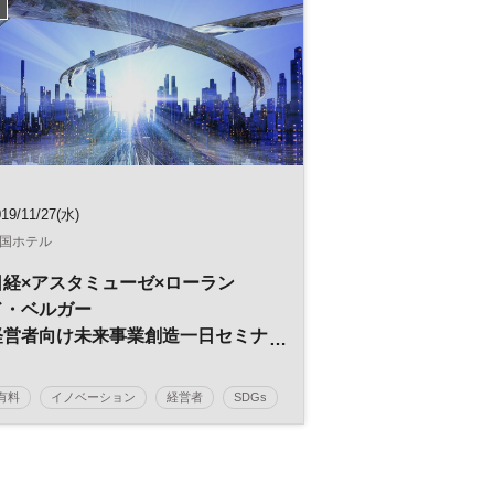
019/11/27(水)
国ホテル
日経×アスタミューゼ×ローラン
ド・ベルガー
経営者向け未来事業創造一日セミナ
ー
有料
イノベーション
経営者
SDGs
データドリブン
データ戦略