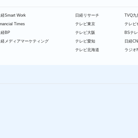
経Smart Work
日経リサーチ
TVQ
inancial Times
テレビ東京
テレビ
経BP
テレビ大阪
BSテ
日経メディアマーケティング
テレビ愛知
日経CN
テレビ北海道
ラジオN