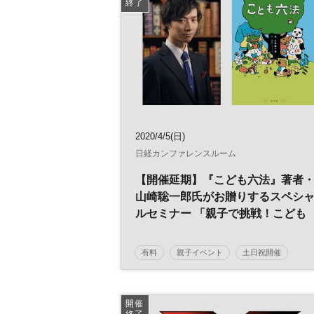
終了
2020/4/5(日)
日経カンファレンスルーム
【開催延期】『こども六法』著者
山崎聡一郎氏がお贈りするスペシ
ルセミナー 「親子で挑戦！こども
六法クイズ」
有料
親子イベント
土日祝開催
開催
終了