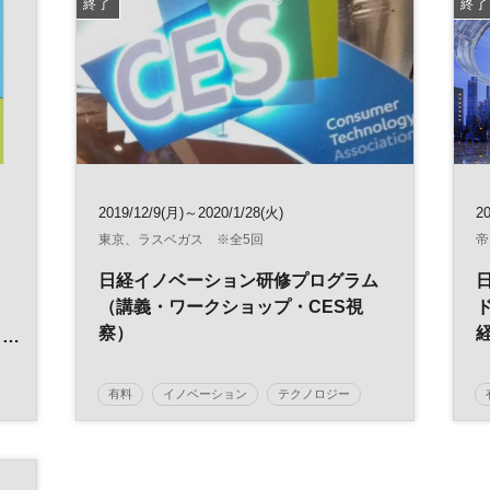
終了
終了
2019/12/9(月)～2020/1/28(火)
2
東京、ラスベガス ※全5回
帝
・
日経イノベーション研修プログラム
ャ
（講義・ワークショップ・CES視
察）
有料
イノベーション
テクノロジー
CES