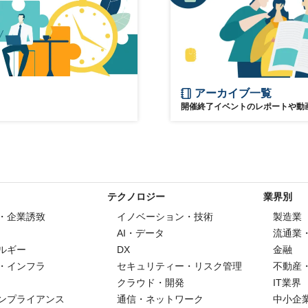
アーカイブ一覧
開催終了イベントのレポートや動
テクノロジー
業界別
・企業誘致
イノベーション・技術
製造業
AI・データ
流通業
ルギー
DX
金融
・インフラ
セキュリティー・リスク管理
不動産
クラウド・開発
IT業界
ンプライアンス
通信・ネットワーク
中小企