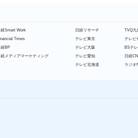
経Smart Work
日経リサーチ
TVQ
inancial Times
テレビ東京
テレビ
経BP
テレビ大阪
BSテ
日経メディアマーケティング
テレビ愛知
日経CN
テレビ北海道
ラジオN