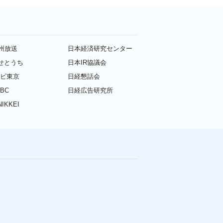
九州放送
日本経済研究センター
せとうち
日本IR協議会
レビ東京
日経懇話会
BC
日経広告研究所
IKKEI