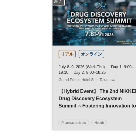
終了
リアル
オンライン
July 8–9, 2026 (Wed–Thu) Day 1: 9:00–
19:10 Day 2: 9:00–18:25
Grand Prince Hotel Shin Takanawa
【Hybrid Event】 The 2nd NIKKE
Drug Discovery Ecosystem
Summit ～Fostering Innovation to
Develop Groundbreaking New
Drugs Originating in Japan～
Pharmaceuticals
Health
Regenerative Medicine