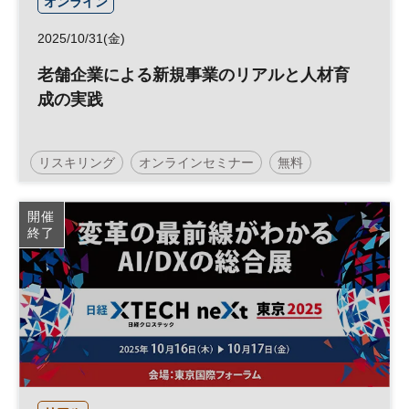
オンライン
2025/10/31(金)
老舗企業による新規事業のリアルと人材育
成の実践
リスキリング
オンラインセミナー
無料
人材育成
新規事業
参加無料
開催
終了