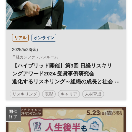
リアル
オンライン
2025/5/23(金)
日経カンファレンスルーム
【ハイブリッド開催】第3回 日経リスキリ
ングアワード2024 受賞事例研究会
進化するリスキリング～組織の成長と社会
課題解決を目指す仕組み～
リスキリング
表彰
キャリア
人材育成
参加無料
開催
終了