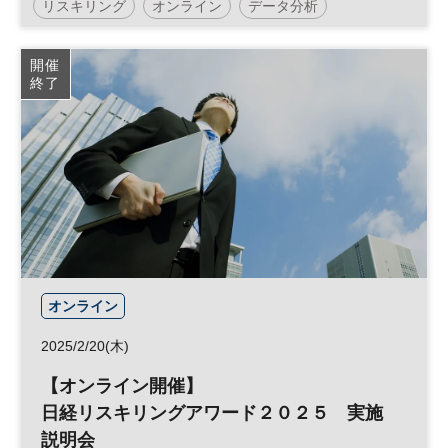
リスキリング
オンライン
データ分析
ウェビナー
スキルアップ
キャリア
参加無料
開催
終了
オンライン
2025/2/20(木)
【オンライン開催】
日経リスキリングアワード２０２５ 実施
説明会