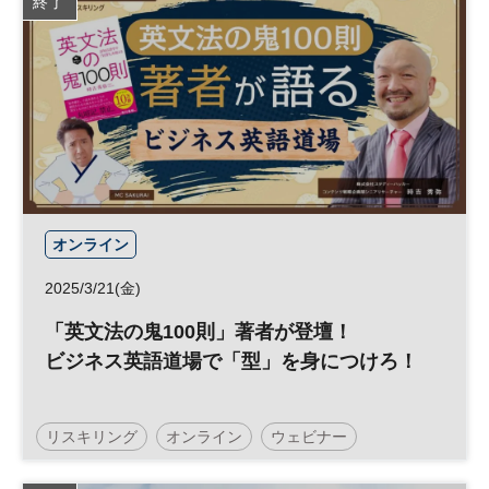
終了
オンライン
2025/3/21(金)
「英文法の鬼100則」著者が登壇！
ビジネス英語道場で「型」を身につけろ！
リスキリング
オンライン
ウェビナー
スキルアップ
キャリア
英語
参加無料