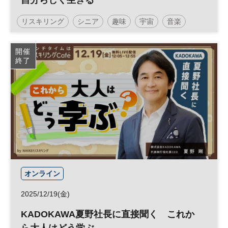
自分らしく生きる
リスキリング
シニア
趣味
宇宙
音楽
健康
人生100年時代
参加無料
土日祝開催
開催
終了
オンライン
2025/12/19(金)
KADOKAWA夏野社長に直接聞く これか