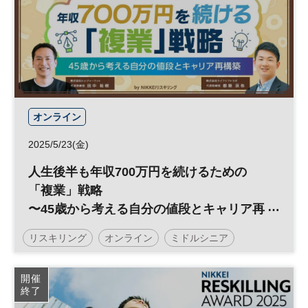
オンライン
2025/5/23(金)
人生後半も年収700万円を続けるための
「複業」戦略
〜45歳から考える自分の値段とキャリア再
構築～
リスキリング
オンライン
ミドルシニア
ウェビナー
スキルアップ
キャリア
働き方
開催
終了
副業
参加無料