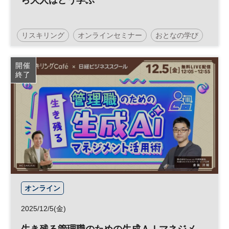
ら大人はどう学ぶ
リスキリング
オンラインセミナー
おとなの学び
無料
開催
終了
オンライン
2025/12/5(金)