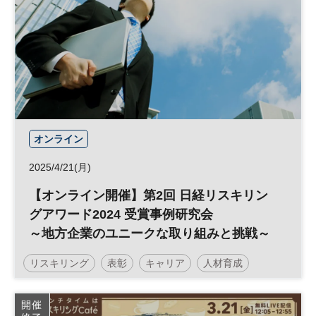
オンライン
2025/4/21(月)
【オンライン開催】第2回 日経リスキリン
グアワード2024 受賞事例研究会
～地方企業のユニークな取り組みと挑戦～
リスキリング
表彰
キャリア
人材育成
参加無料
開催