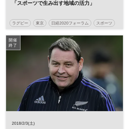
「スポーツで生み出す地域の活力」
ラグビー
東京
日経2020フォーラム
スポーツ
東京2020
街づくり
五輪
オリパラ
開催
終了
チャレンジニッポン
2018/2/3(土)