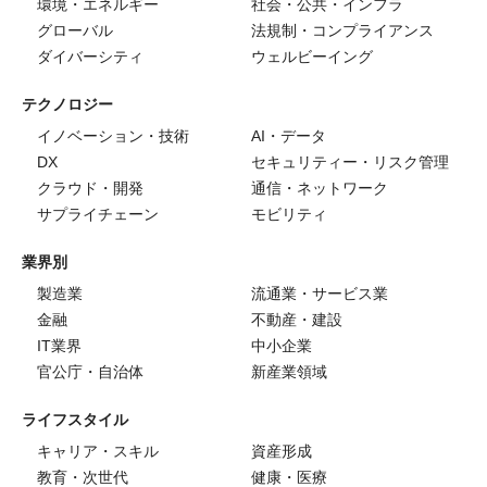
環境・エネルギー
社会・公共・インフラ
グローバル
法規制・コンプライアンス
ダイバーシティ
ウェルビーイング
テクノロジー
イノベーション・技術
AI・データ
DX
セキュリティー・リスク管理
クラウド・開発
通信・ネットワーク
サプライチェーン
モビリティ
業界別
製造業
流通業・サービス業
金融
不動産・建設
IT業界
中小企業
官公庁・自治体
新産業領域
ライフスタイル
キャリア・スキル
資産形成
教育・次世代
健康・医療