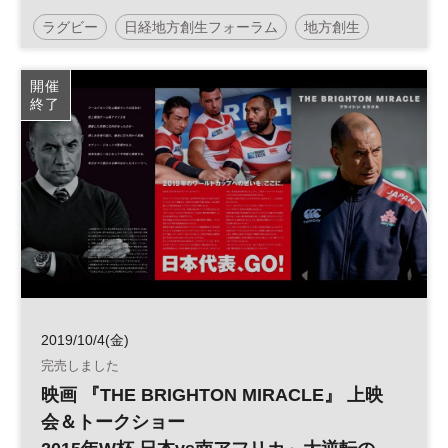
ラグビー
日経地方創生フォーラム
地方創生
スポーツ
SDGs
参加無料
開催
終了
2019/10/4(金)
完売しました
映画 『THE BRIGHTON MIRACLE』 上映
会＆トークショー