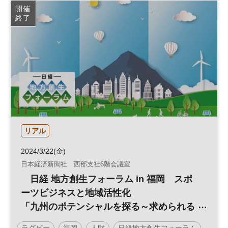
開催
終了
リアル
2024/3/22(金)
日本経済新聞社 西部支社6階会議室
日経 地方創生フォーラム in 福岡 スポ
ーツビジネスと地域活性化
「九州のポテンシャルを探る～求められる
人財育成とは～」
ラグビー
福岡
人財
日経地方創生フォーラム