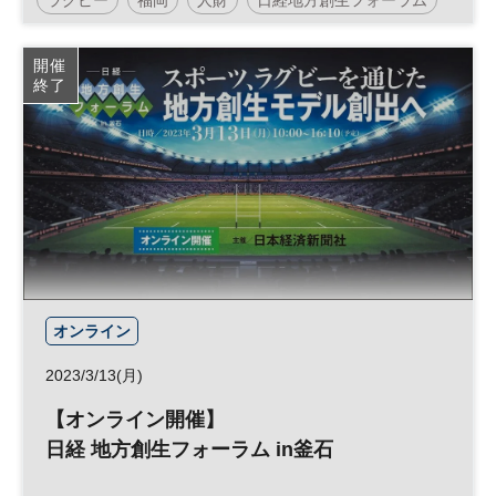
地方創生
スポーツ
SDGs
地域活性化
開催
終了
スポーツビジネス
参加無料
オンライン
2023/3/13(月)
【オンライン開催】
日経 地方創生フォーラム in釜石