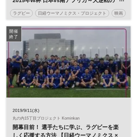
2015年W杯 日本vs南アフリカ～大逆転の
舞台裏
ラグビー
日経ウーマノミクス・プロジェクト
映画
トークショー
開催
終了
2019/9/11(水)
丸の内15丁目プロジェクト Kominkan
開幕目前！ 選手たちに学ぶ、ラグビーを楽
しく応援する方法 【日経ウーマノミクス ×