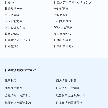
日経BP
日経メディアマーケティング
日経リサーチ
テレビ東京
テレビ大阪
テレビ愛知
テレビ北海道
TVQ九州放送
テレビせとうち
BSテレビ東京
日経CNBC
ラジオNIKKEI
日本経済研究センター
日本IR協議会
日経懇話会
日経広告研究所
日本経済新聞社について
記事利用
個人情報の取扱
本社採用案内
日経グループ情報
会社情報・お知らせ
広告お申し込みガイド
紙面紹介と購読案内
日本経済新聞 電子版