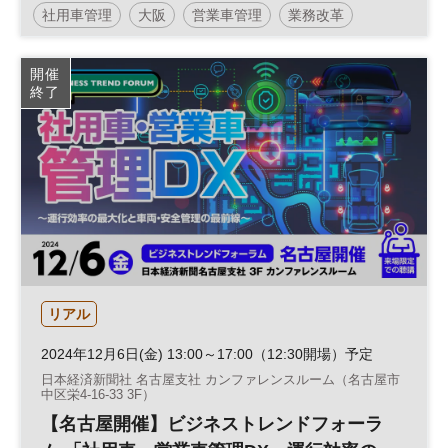
社用車管理
大阪
営業車管理
業務改革
安全管理
運行管理
ビジネストレンドフォーラム
開催
終了
営業戦略
働き方改革
営業支援
生産性向上
ビジネス変革
組織
DX
リアル
2024年12月6日(金) 13:00～17:00（12:30開場）予定
日本経済新聞社 名古屋支社 カンファレンスルーム（名古屋市
中区栄4-16-33 3F）
【名古屋開催】ビジネストレンドフォーラ