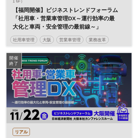
1 6F）
【福岡開催】ビジネストレンドフォーラム
「社用車・営業車管理DX～運行効率の最
大化と車両・安全管理の最前線～」
社用車管理
大阪
営業車管理
業務改革
安全管理
運行管理
ビジネストレンドフォーラム
開催
終了
営業戦略
働き方改革
営業支援
生産性向上
ビジネス変革
組織
DX
リアル