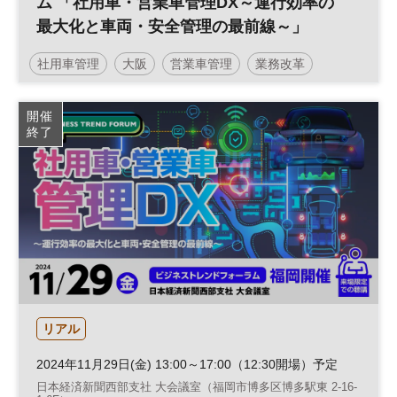
ム 「社用車・営業車管理DX～運行効率の
最大化と車両・安全管理の最前線～」
社用車管理
大阪
営業車管理
業務改革
安全管理
運行管理
ビジネストレンドフォーラム
開催
終了
営業戦略
働き方改革
営業支援
生産性向上
ビジネス変革
組織
DX
リアル
2024年11月29日(金) 13:00～17:00（12:30開場）予定
日本経済新聞西部支社 大会議室（福岡市博多区博多駅東 2-16-