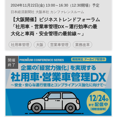
2024年11月22日(金) 13:00～16:30（12:30開場）予定
日本経済新聞社 大阪本社 カンファレンスルーム
【大阪開催】ビジネストレンドフォーラム
「社用車・営業車管理DX～運行効率の最
大化と車両・安全管理の最前線～」
社用車管理
大阪
営業車管理
業務改革
安全管理
運行管理
ビジネストレンドフォーラム
開催
終了
営業戦略
働き方改革
営業支援
生産性向上
ビジネス変革
組織
DX