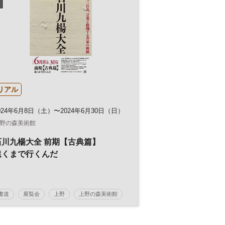
リアル
024年6月8日（土）〜2024年6月30日（日）
野の森美術館
石川九楊大全 前期【古典篇】
遠くまで行くんだ
書道
展覧会
上野
上野の森美術館