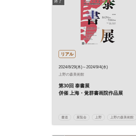
終了
リアル
2024/8/29(木)～2024/9/4(水)
上野の森美術館
第30回 泰書展
併催 上海・覚群書画院作品展
書道
展覧会
上野
上野の森美術館