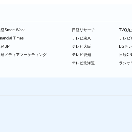
経Smart Work
日経リサーチ
TVQ
inancial Times
テレビ東京
テレビ
経BP
テレビ大阪
BSテ
日経メディアマーケティング
テレビ愛知
日経CN
テレビ北海道
ラジオN