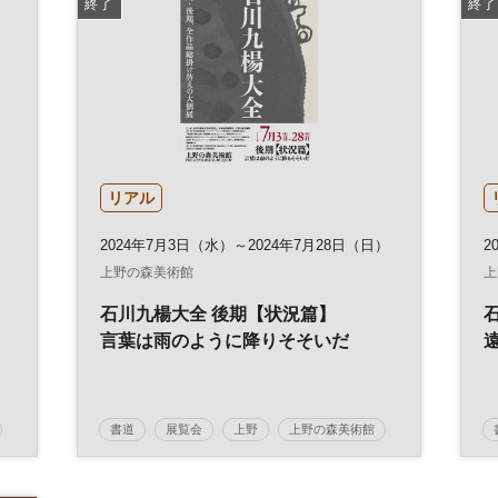
終了
終了
リアル
2024年7月3日（水）～2024年7月28日（日）
2
上野の森美術館
上
石川九楊大全 後期【状況篇】
言葉は雨のように降りそそいだ
書道
展覧会
上野
上野の森美術館