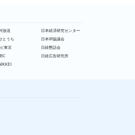
九州放送
日本経済研究センター
せとうち
日本IR協議会
レビ東京
日経懇話会
BC
日経広告研究所
IKKEI