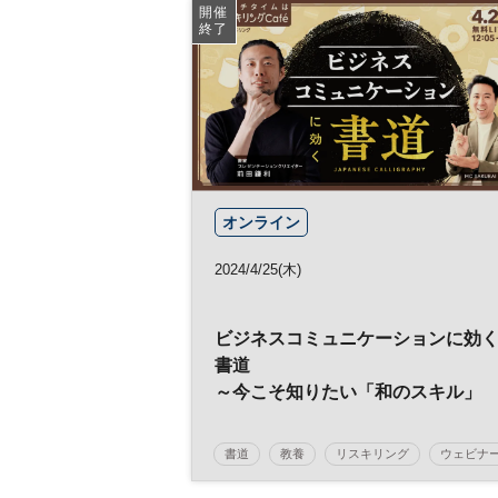
開催
終了
オンライン
2024/4/25(木)
ビジネスコミュニケーションに効
書道
～今こそ知りたい「和のスキル」
書道
教養
リスキリング
ウェビナ
スキルアップ
コミュニケーション