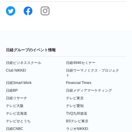
日経グループのイベント情報
日経ビジネススクール
日経4946セミナー
Club NIKKEI
日経ウーマノミクス・プロジェク
ト
日経Smart Work
Financial Times
日経BP
日経メディアマーケティング
日経リサーチ
テレビ東京
テレビ大阪
テレビ愛知
テレビ北海道
TVQ九州放送
テレビせとうち
BSテレビ東京
日経CNBC
ラジオNIKKEI