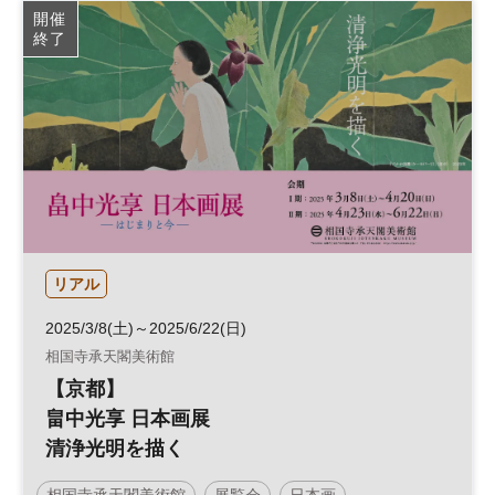
開催
終了
リアル
2025/3/8(土)～2025/6/22(日)
相国寺承天閣美術館
【京都】
畠中光享 日本画展
清浄光明を描く
相国寺承天閣美術館
展覧会
日本画