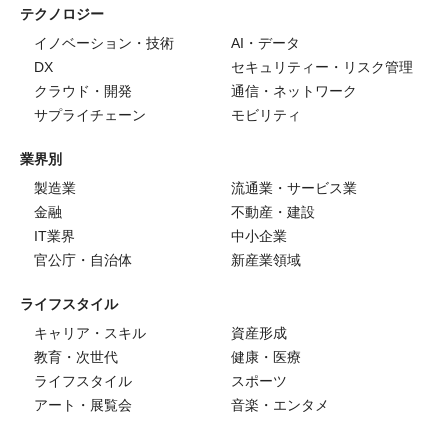
テクノロジー
イノベーション・技術
AI・データ
DX
セキュリティー・リスク管理
クラウド・開発
通信・ネットワーク
サプライチェーン
モビリティ
業界別
製造業
流通業・サービス業
金融
不動産・建設
IT業界
中小企業
官公庁・自治体
新産業領域
ライフスタイル
キャリア・スキル
資産形成
教育・次世代
健康・医療
ライフスタイル
スポーツ
アート・展覧会
音楽・エンタメ