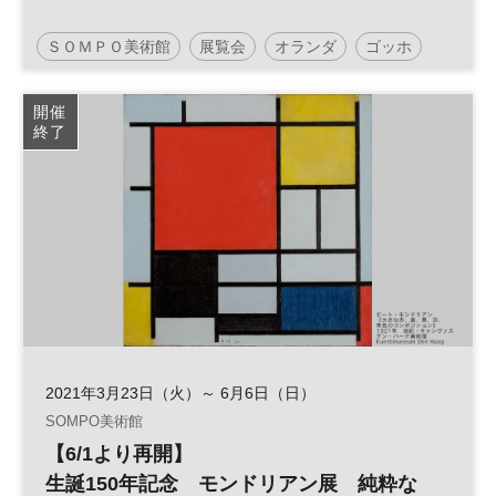
ＳＯＭＰＯ美術館
展覧会
オランダ
ゴッホ
開催
終了
2021年3月23日（火）～ 6月6日（日）
SOMPO美術館
【6/1より再開】
生誕150年記念 モンドリアン展 純粋な