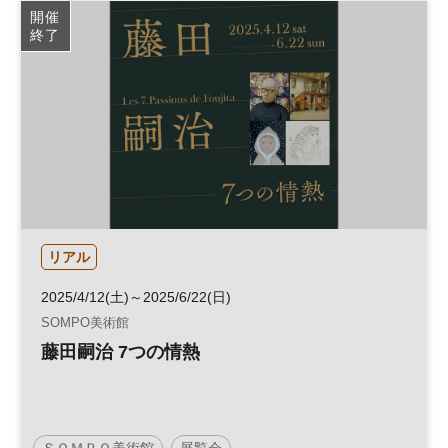
開催
終了
リアル
2025/4/12(土)～2025/6/22(日)
SOMPO美術館
藤田嗣治 7つの情熱
ＳＯＭＰＯ美術館
展覧会