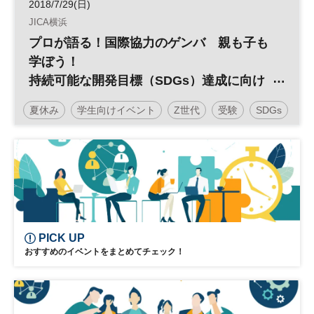
2018/7/29(日)
JICA横浜
プロが語る！国際協力のゲンバ 親も子も
学ぼう！
持続可能な開発目標（SDGs）達成に向け
て働くということ
夏休み
学生向けイベント
Z世代
受験
SDGs
教育
グローバル
親子イベント
中学受験
子育て
PICK UP
おすすめのイベントをまとめてチェック！