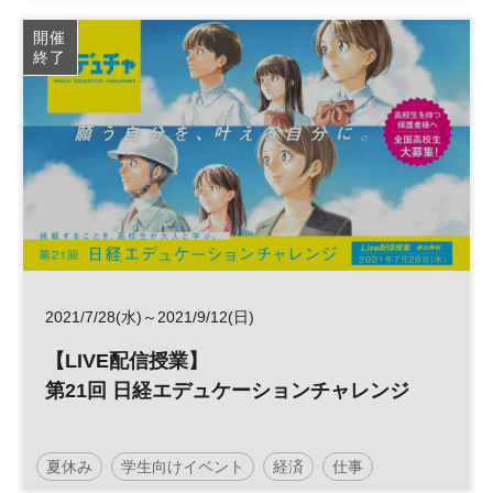
キャリア
ビジネス
SDGs
社会
開催
終了
日経エデュケーションチャレンジ
高校生
社会学習
キャリア教育
企業研究
自由研究
セミナー
2021/7/28(水)～2021/9/12(日)
【LIVE配信授業】
第21回 日経エデュケーションチャレンジ
夏休み
学生向けイベント
経済
仕事