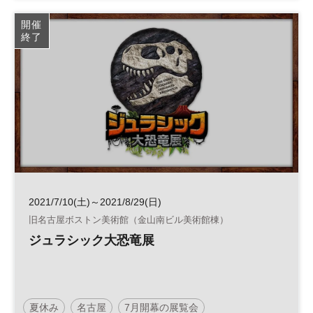
キャリア
社会
日経エデュケーションチャレンジ
開催
終了
高校生
社会学習
キャリア教育
企業研究
自由研究
セミナー
2021/7/10(土)～2021/8/29(日)
旧名古屋ボストン美術館（金山南ビル美術館棟）
ジュラシック大恐竜展
夏休み
名古屋
7月開幕の展覧会