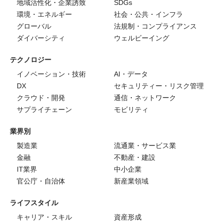
地域活性化・企業誘致
SDGs
環境・エネルギー
社会・公共・インフラ
グローバル
法規制・コンプライアンス
ダイバーシティ
ウェルビーイング
テクノロジー
イノベーション・技術
AI・データ
DX
セキュリティー・リスク管理
クラウド・開発
通信・ネットワーク
サプライチェーン
モビリティ
業界別
製造業
流通業・サービス業
金融
不動産・建設
IT業界
中小企業
官公庁・自治体
新産業領域
ライフスタイル
キャリア・スキル
資産形成