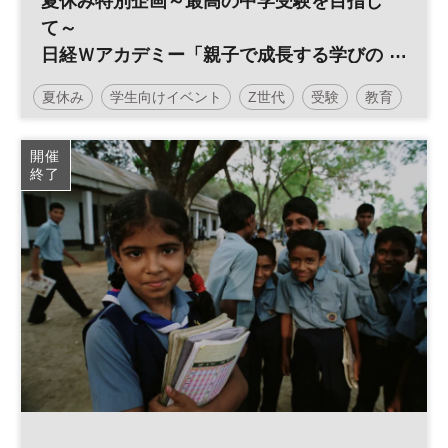
夏休み特別企画～最高の中学受験を目指し
て～
日経Ｗアカデミー「親子で成長する学びの
学校」
夏休み
学生向けイベント
Z世代
受験
教育
親子イベント
中学受験
子育て
開催
終了