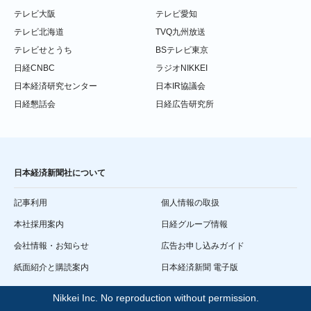
テレビ大阪
テレビ愛知
テレビ北海道
TVQ九州放送
テレビせとうち
BSテレビ東京
日経CNBC
ラジオNIKKEI
日本経済研究センター
日本IR協議会
日経懇話会
日経広告研究所
日本経済新聞社について
記事利用
個人情報の取扱
本社採用案内
日経グループ情報
会社情報・お知らせ
広告お申し込みガイド
紙面紹介と購読案内
日本経済新聞 電子版
Nikkei Inc. No reproduction without permission.