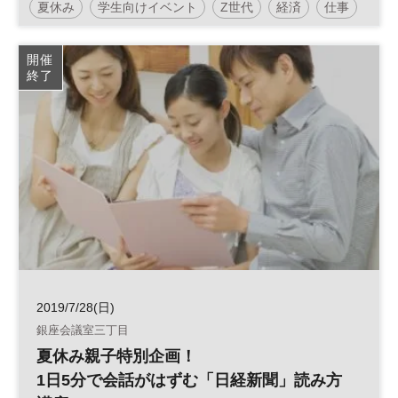
夏休み
学生向けイベント
Z世代
経済
仕事
キャリア
社会
日経エデュケーションチャレンジ
開催
終了
高校生
社会学習
キャリア教育
企業研究
自由研究
セミナー
2019/7/28(日)
銀座会議室三丁目
夏休み親子特別企画！
1日5分で会話がはずむ「日経新聞」読み方