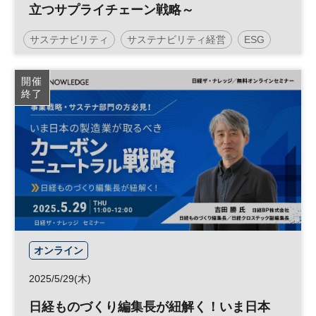
立つサプライチェーン戦略～
サステナビリティ
サステナビリティ経営
ESG
SDGs
サプライチェーン
参加無料
開催
終了
オンライン
2025/5/29(木)
日経ものづくり編集長が紐解く！いま日本