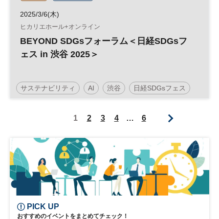
2025/3/6(木)
ヒカリエホール+オンライン
BEYOND SDGsフォーラム＜日経SDGsフ
ェス in 渋谷 2025＞
サステナビリティ
AI
渋谷
日経SDGsフェス
日経SDGsフォーラム
IT
医療
SDGs
1
2
3
4
…
6
テクノロジー
高齢化社会
参加無料
PICK UP
おすすめのイベントをまとめてチェック！