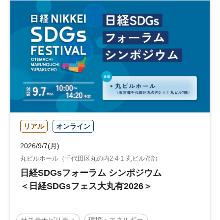
リアル
オンライン
2026/9/7(月)
丸ビルホール（千代田区丸の内2-4-1 丸ビル7階）
日経SDGsフォーラム シンポジウム
＜日経SDGsフェス大丸有2026＞
サステナビリティ
環境・エネルギー