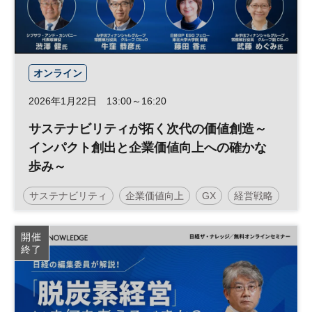
オンライン
2026年1月22日 13:00～16:20
サステナビリティが拓く次代の価値創造～
インパクト創出と企業価値向上への確かな
歩み～
サステナビリティ
企業価値向上
GX
経営戦略
SDGs
ESG投資
生物多様性
参加無料
開催
終了
日経オンラインセミナー