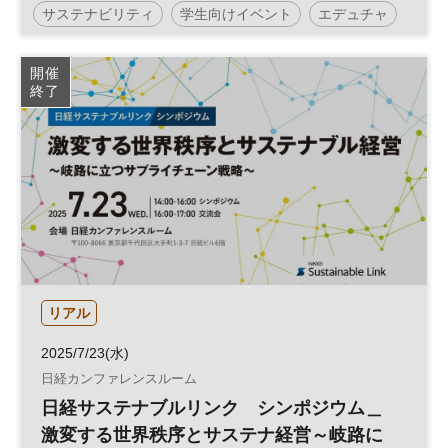
サステナビリティ
学生向けイベント
エデュチャ
SDGs
日経エデュケーションチャレンジ
開催
終了
キャリア教育
参加無料
リアル
2025/7/23(水)
日経カンファレンスルーム
日経サステナブルリンク シンポジウム＿
激変する世界秩序とサステナ経営～岐路に