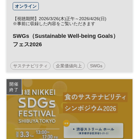
オンライン
【視聴期間】2026/3/26(木)正午～2026/4/26(日)
※事前に収録した内容をご覧いただきます
SWGs（Sustainable Well-being Goals）
フェス2026
サステナビリティ
企業価値向上
SWGs
パーパス
ウェルビーイング
Well-being
経営
開催
終了
健康
SDGs
女性
エンゲージメント
参加無料