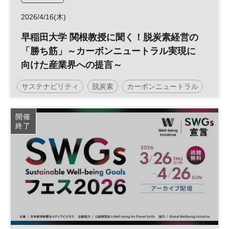
2026/4/16(木)
早稲田大学 関根教授に聞く！脱炭素経営の
「勝ち筋」～カーボンニュートラル実現に
向けた産業界への提言～
サステナビリティ
脱炭素
カーボンニュートラル
参加無料
開催
終了