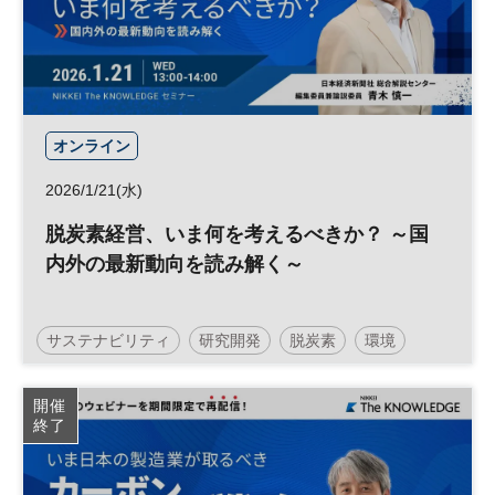
オンライン
2026/1/21(水)
脱炭素経営、いま何を考えるべきか？ ～国
内外の最新動向を読み解く～
サステナビリティ
研究開発
脱炭素
環境
経営戦略
地球温暖化
参加無料
技術
開催
終了