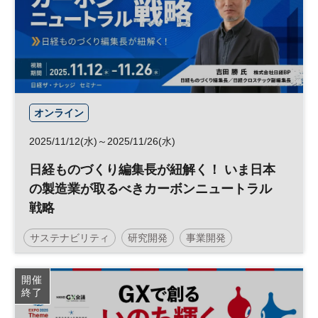
オンライン
2025/11/12(水)～2025/11/26(水)
日経ものづくり編集長が紐解く！ いま日本
の製造業が取るべきカーボンニュートラル
戦略
サステナビリティ
研究開発
事業開発
サーキュラーエコノミー
事業戦略
脱炭素
開催
終了
カーボンニュートラル
環境
製造業
参加無料