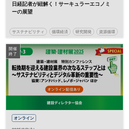
日経記者が紐解く！サーキュラーエコノミ
ーの展望
サステナビリティ
循環経済
研究開発
資源循環
事業開発
サーキュラーエコノミー
事業戦略
開催
終了
脱炭素
環境
生物多様性
気候変動
参加無料
オンライン