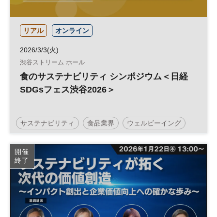
リアル
オンライン
2026/3/3(火)
渋谷ストリーム ホール
食のサステナビリティ シンポジウム＜日経
SDGsフェス渋谷2026＞
サステナビリティ
食品業界
ウェルビーイング
日経SDGsフェス
日経SDGsフォーラム
健康
開催
終了
SDGs
フードテック
参加無料