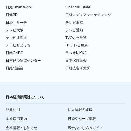
日経Smart Work
Financial Times
日経BP
日経メディアマーケティング
日経リサーチ
テレビ東京
テレビ大阪
テレビ愛知
テレビ北海道
TVQ九州放送
テレビせとうち
BSテレビ東京
日経CNBC
ラジオNIKKEI
日本経済研究センター
日本IR協議会
日経懇話会
日経広告研究所
日本経済新聞社について
記事利用
個人情報の取扱
本社採用案内
日経グループ情報
会社情報・お知らせ
広告お申し込みガイド