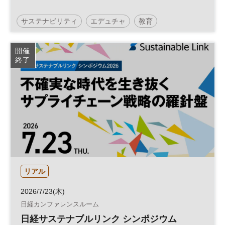
サステナビリティ
エデュチャ
教育
日経エデュケーションチャレンジ
高校生
開催
終了
コンテスト
参加無料
リアル
2026/7/23(木)
日経カンファレンスルーム
日経サステナブルリンク シンポジウム