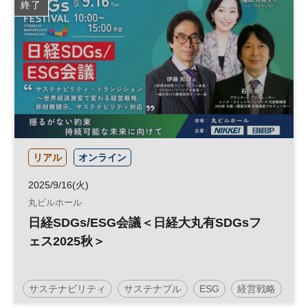
終了
GX
カーボンゼロ
脱炭素
カーボンニュートラル
ESG
参加無料
リアル
オンライン
2025/9/16(火)
丸ビルホール
日経SDGs/ESG会議＜日経大丸有SDGsフ
ェス2025秋＞
サステナビリティ
サステナブル
ESG
経営戦略