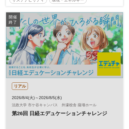
サステナビリティ経営
日経SDGsフェス
開催
終了
日経SDGsフォーラム
サステナブル
SDGs
グローバル
参加無料
リアル
2026/8/4(火)～2026/8/5(水)
法政大学 市ケ谷キャンパス 外濠校舎 薩埵ホール
第26回 日経エデュケーションチャレンジ